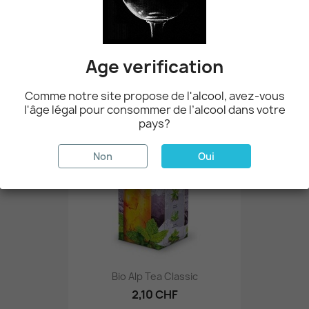

Pertinence
Age verification
Affichage 1-1 de 1 article(s)
Comme notre site propose de l'alcool, avez-vous
favorite_border
l'âge légal pour consommer de l’alcool dans votre
pays?
Non
Oui
Bio Alp Tea Classic
2,10 CHF