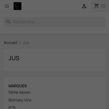
shopping_cart


(0)
search
Accueil
Jus
JUS
MARQUES
5ème saison
Bétrisey Vins
BTB