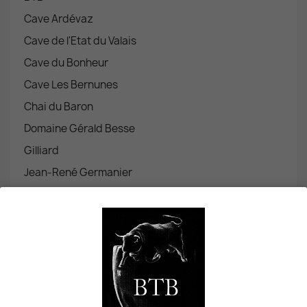
Cave Ardévaz
Cave de l'Etat du Valais
Cave du Bonheur
Cave Les Bernunes
Chai du Baron
Domaine Gérald Besse
Gilliard
Jean-René Germanier
Les Follaterres
Morand
Provins
JUS