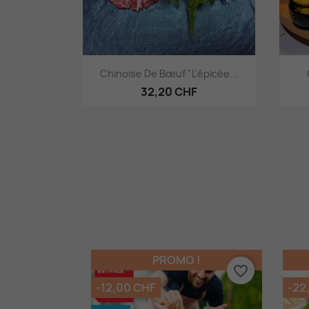
Aperçu rapide

Chinoise De Bœuf "L'épicée...
32,20 CHF
PROMO !
favorite_border
-12,00 CHF
-22