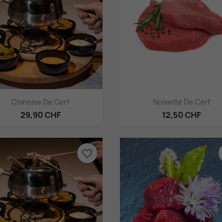
Aperçu rapide
Aperçu rapide


Chinoise De Cerf
Noisette De Cerf
29,90 CHF
12,50 CHF
favorite_border