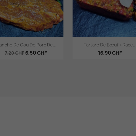
Aperçu rapide
Aperçu rapide


anche De Cou De Porc De...
Tartare De Bœuf « Race..
6,50 CHF
16,90 CHF
7,20 CHF