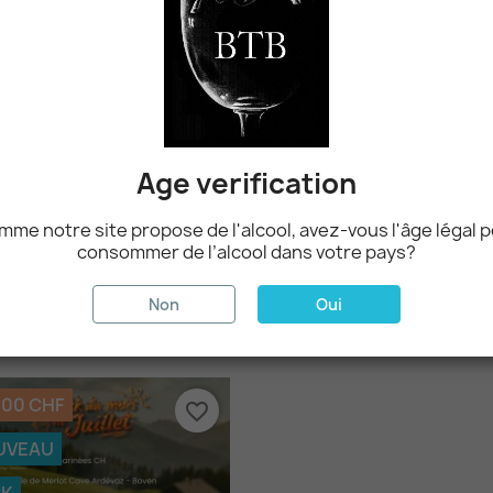
Aperçu rapide
Aperçu rapide


Côtelettes D'agneau
Entrecôte De Bœuf - Marque
19,00 CHF
17,50 CHF
21,00 CHF
19,50 CHF
Age verification
me notre site propose de l'alcool, avez-vous l'âge légal 
consommer de l’alcool dans votre pays?
Non
Oui
NOUVEAUX PRODUITS
,00 CHF
favorite_border
UVEAU
CK