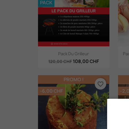
PACK
Aperçu rapide

Pack Du Grilleur
Pa
108,00 CHF
120,00 CHF
PROMO !
favorite_border
-6,00 CHF
-2,