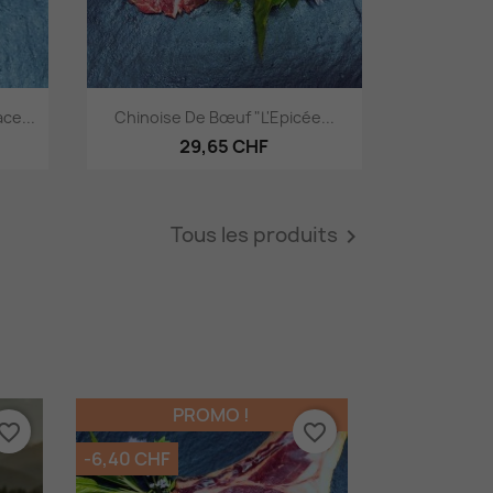
Aperçu rapide

ce...
Chinoise De Bœuf "L'Epicée...
29,65 CHF
Tous les produits

PROMO !
vorite_border
favorite_border
-6,40 CHF