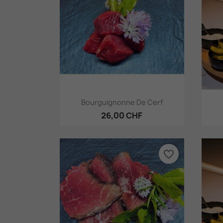
Aperçu rapide

Bourguignonne De Cerf
26,00 CHF
favorite_border