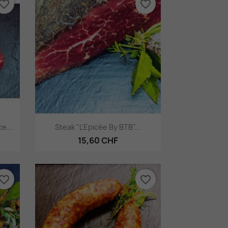
vorite_border
favorite_border
Aperçu rapide

e...
Steak "L'Epicée By BTB"...
15,60 CHF
vorite_border
favorite_border