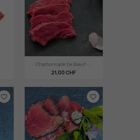
Aperçu rapide

Charbonnade De Bœuf -...
21,00 CHF
favorite_border
favorite_border