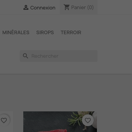
shopping_cart

Panier
(0)
Connexion
MINÉRALES
SIROPS
TERROIR
search
favorite_border
favorite_border