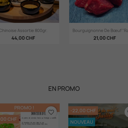
Aperçu rapide
Aperçu rapide


Chinoise Assortie 800gr.
Bourguignonne De Bœuf "Ra
44,00 CHF
21,00 CHF
EN PROMO
PROMO !
-22,00 CHF
favorite_border
fa
,00 CHF
NOUVEAU