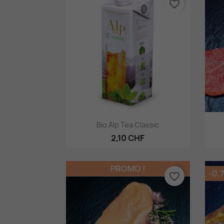
favorite_border
Aperçu rapide

Bio Alp Tea Classic
2,10 CHF
PROMO !
-0,
favorite_border