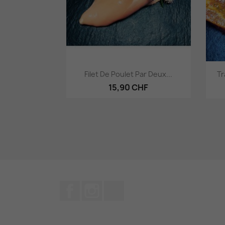
Aperçu rapide

Filet De Poulet Par Deux...
Tr
15,90 CHF
Facebook
Instagram
TikTok