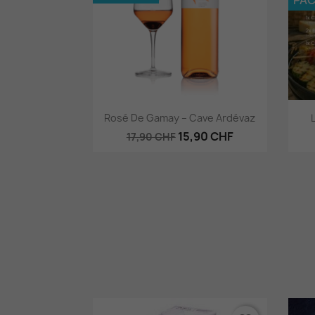
Aperçu rapide

Rosé De Gamay – Cave Ardévaz
15,90 CHF
17,90 CHF