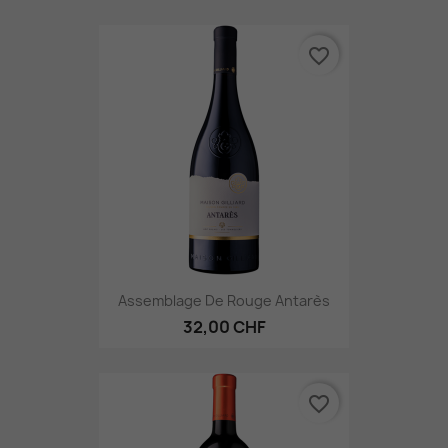
favorite_border
Assemblage De Rouge Antarès
32,00 CHF
favorite_border