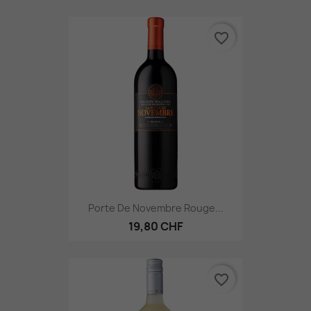
favorite_border
Porte De Novembre Rouge...
19,80 CHF
favorite_border