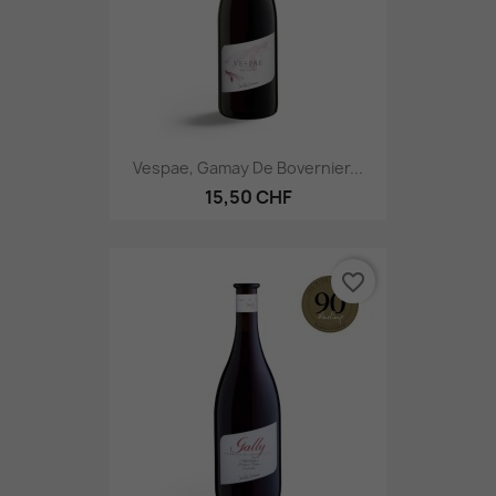
Vespae, Gamay De Bovernier...
15,50 CHF
favorite_border