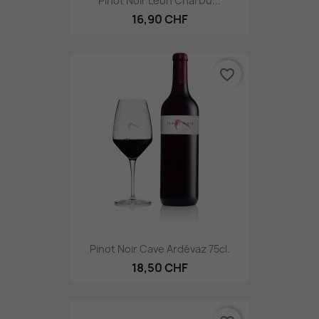
Pinot Noir Léon Chai Du...
16,90 CHF
favorite_border
Pinot Noir Cave Ardévaz 75cl.
18,50 CHF