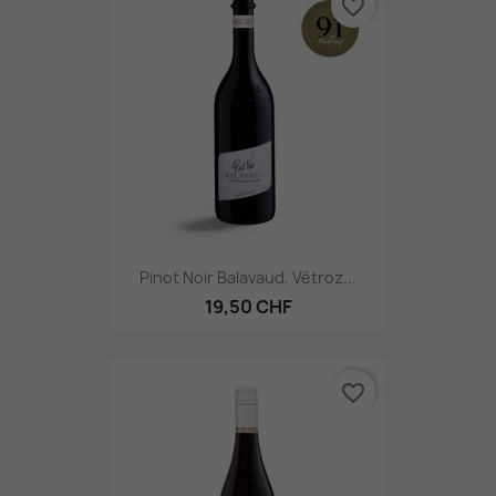
favorite_border
Pinot Noir Balavaud, Vétroz...
19,50 CHF
favorite_border