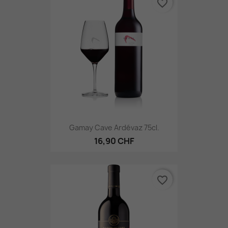
favorite_border
Gamay Cave Ardévaz 75cl.
16,90 CHF
favorite_border