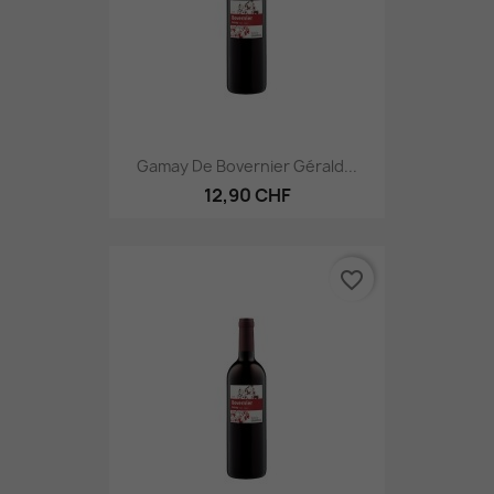
Gamay De Bovernier Gérald...
12,90 CHF
favorite_border