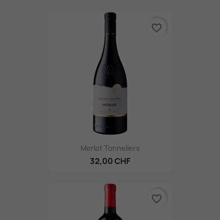
favorite_border
Merlot Tonneliers
32,00 CHF
favorite_border