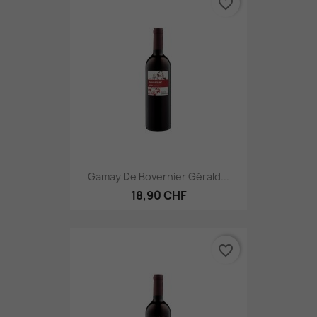
favorite_border
Gamay De Bovernier Gérald...
18,90 CHF
favorite_border