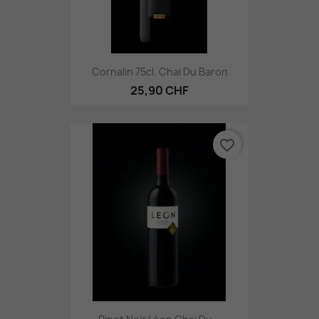
Cornalin 75cl. Chai Du Baron
25,90 CHF
favorite_border