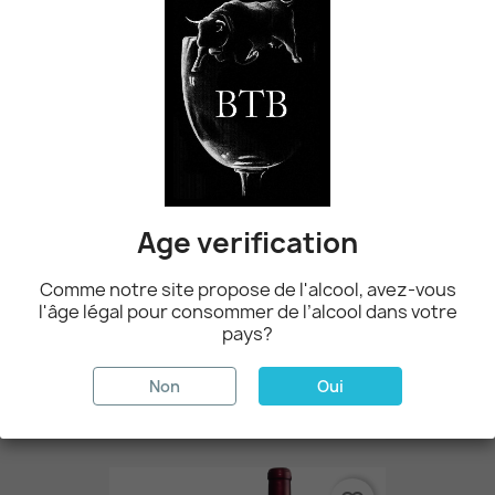
Pinot Noir Les Bernunes
21,50 CHF
favorite_border
Age verification
Comme notre site propose de l'alcool, avez-vous
l'âge légal pour consommer de l’alcool dans votre
pays?
Non
Oui
Mazarine Cave Ardévaz 75cl.
18,50 CHF