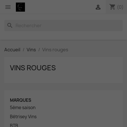
shopping_cart


(0)
search
Accueil
Vins
Vins rouges
VINS ROUGES
MARQUES
5ème saison
Bétrisey Vins
BTB