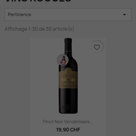

Pertinence
Affichage 1-30 de 30 article(s)
favorite_border
Pinot Noir Vendémiaire...
19,90 CHF