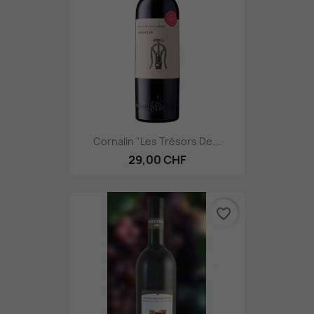
Cornalin "Les Trésors De...
29,00 CHF
favorite_border