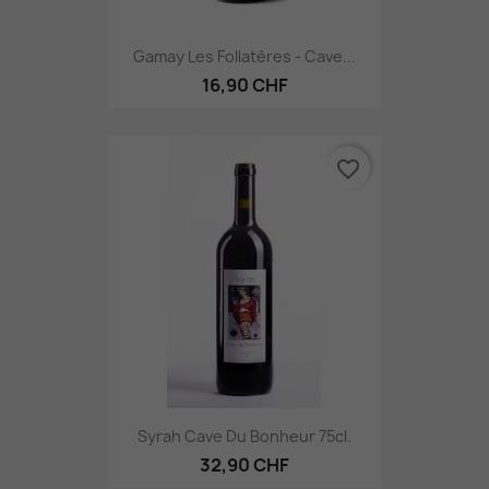
Gamay Les Follatères - Cave...
16,90 CHF
favorite_border
Syrah Cave Du Bonheur 75cl.
32,90 CHF