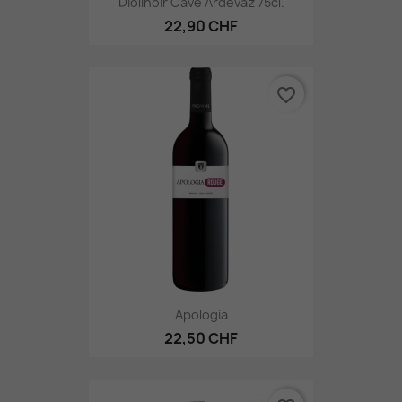
Diolinoir Cave Ardévaz 75cl.
22,90 CHF
favorite_border
Apologia
22,50 CHF