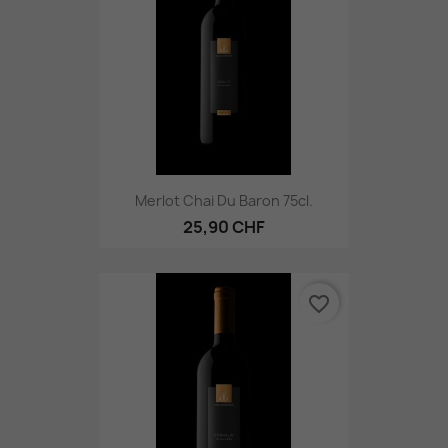
Merlot Chai Du Baron 75cl.
25,90 CHF
favorite_border