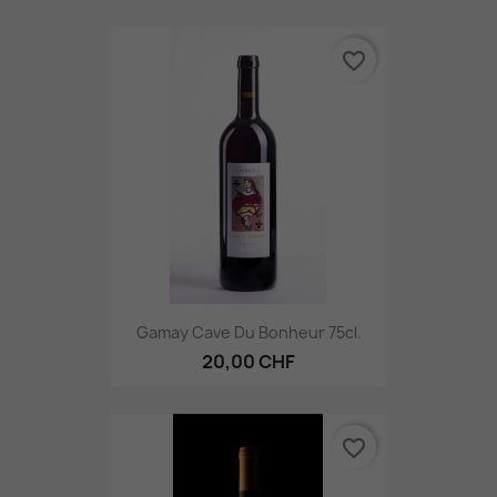
favorite_border
Gamay Cave Du Bonheur 75cl.
20,00 CHF
favorite_border