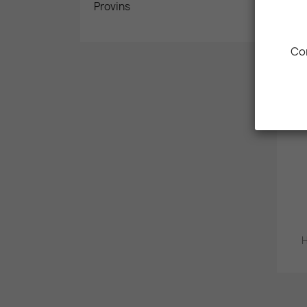
Provins
Com
H