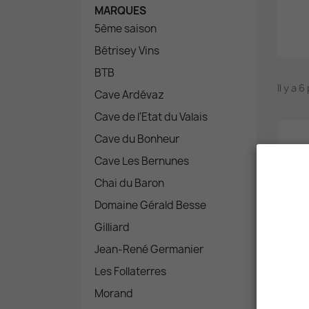
MARQUES
5ème saison
Bétrisey Vins
BTB
Il y a 
Cave Ardévaz
Cave de l'Etat du Valais
Cave du Bonheur
Cave Les Bernunes
Chai du Baron
Domaine Gérald Besse
Gilliard
Jean-René Germanier
Les Follaterres
Morand