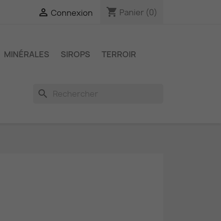
shopping_cart

Panier
(0)
Connexion
MINÉRALES
SIROPS
TERROIR
search