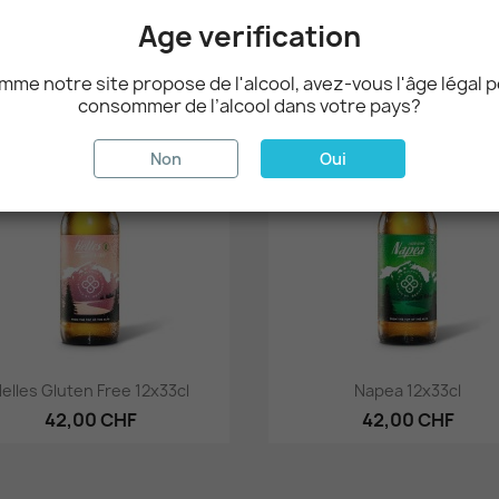
Amy 12x33cl
Balance 12x33cl
Age verification
42,00 CHF
42,00 CHF
me notre site propose de l'alcool, avez-vous l'âge légal 
consommer de l’alcool dans votre pays?
favorite_border
Non
Oui
Aperçu rapide
Aperçu rapide


elles Gluten Free 12x33cl
Napea 12x33cl
42,00 CHF
42,00 CHF