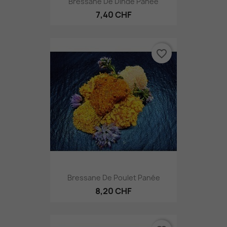
Bressane De Dinde Panée
7,40 CHF
favorite_border
Bressane De Poulet Panée
8,20 CHF