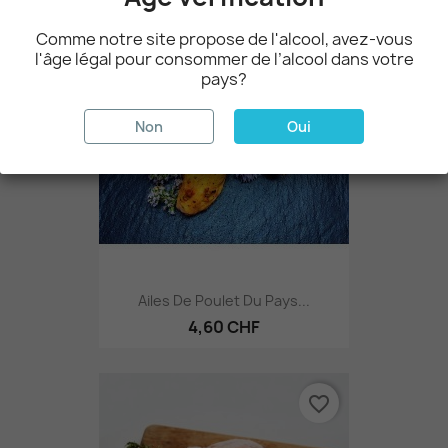
Comme notre site propose de l'alcool, avez-vous
favorite_border
l'âge légal pour consommer de l’alcool dans votre
pays?
Non
Oui
Ailes De Poulet Du Pays...
4,60 CHF
favorite_border