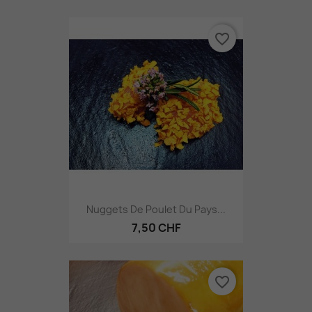
favorite_border
Nuggets De Poulet Du Pays...
7,50 CHF
favorite_border