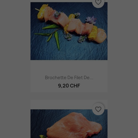
favorite_border
Brochette De Filet De...
9,20 CHF
favorite_border