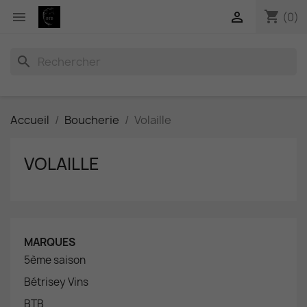
shopping_cart


(0)
search
Accueil
Boucherie
Volaille
VOLAILLE
MARQUES
5ème saison
Bétrisey Vins
BTB