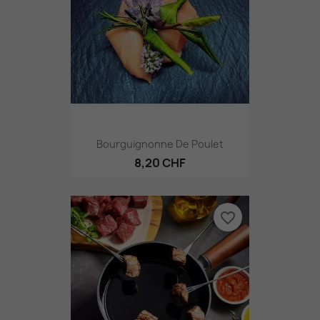
Bourguignonne De Poulet
8,20 CHF
favorite_border