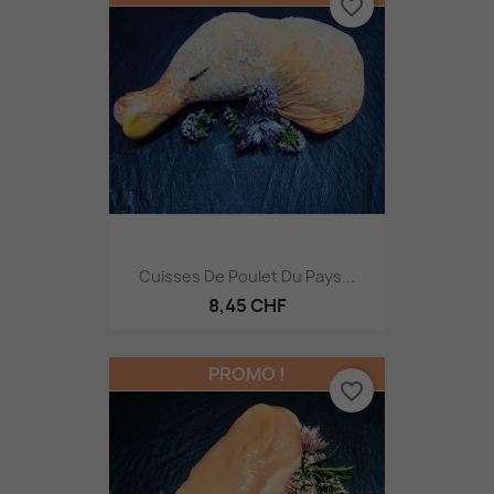
favorite_border
Cuisses De Poulet Du Pays...
8,45 CHF
PROMO !
favorite_border