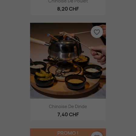
Chinoise De Poulet
8,20 CHF
favorite_border
Chinoise De Dinde
7,40 CHF
PROMO !