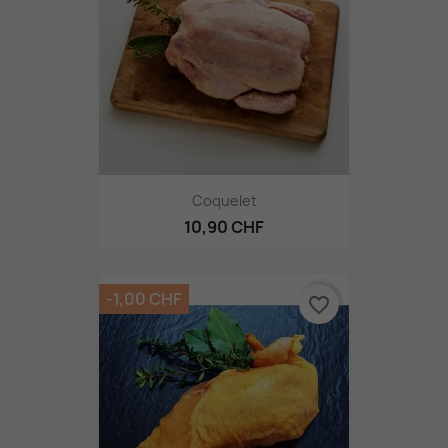
Coquelet
10,90 CHF
-1,00 CHF
favorite_border