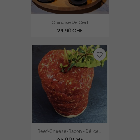
Chinoise De Cerf
29,90 CHF
favorite_border
Beef-Cheese-Bacon - Délice...
45,00 CHF