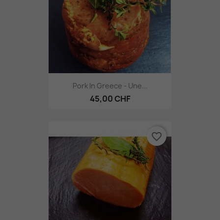
Pork In Greece - Une...
45,00 CHF
favorite_border