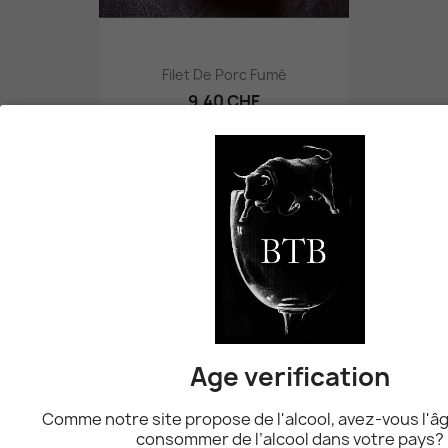
Filet De Porc Fumé
9,40 CHF
favorite_border
Beef In Love - Un Plat Qui...
78,00 CHF
favorite_border
Chipolata De Porc Au Curry
10,50 CHF
Age verification
Comme notre site propose de l'alcool, avez-vous l'âg
favorite_border
consommer de l’alcool dans votre pays?