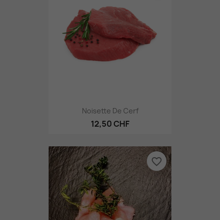
Noisette De Cerf
12,50 CHF
favorite_border