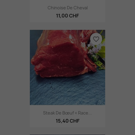
Chinoise De Cheval
11,00 CHF
favorite_border
Steak De Bœuf « Race...
15,40 CHF