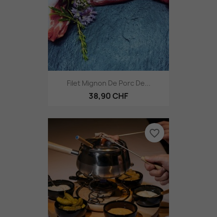
Filet Mignon De Porc De...
38,90 CHF
favorite_border