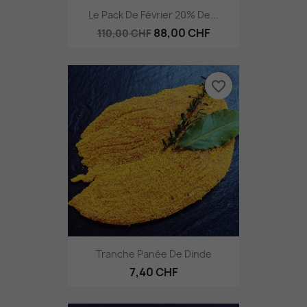
Le Pack De Février 20% De...
88,00 CHF
110,00 CHF
favorite_border
Tranche Panée De Dinde
7,40 CHF