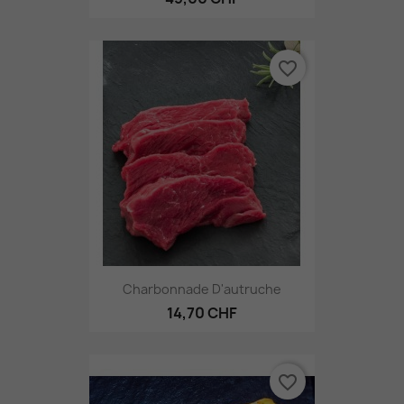
favorite_border
Charbonnade D'autruche
14,70 CHF
favorite_border