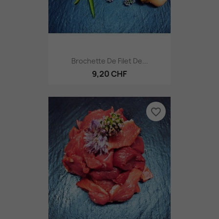
Brochette De Filet De...
9,20 CHF
favorite_border