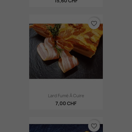
15,60 CHF
favorite_border
Lard Fumé À Cuire
7,00 CHF
favorite_border