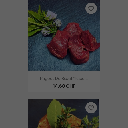
favorite_border
Ragout De Bœuf "Race...
14,60 CHF
favorite_border