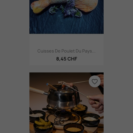
Cuisses De Poulet Du Pays...
8,45 CHF
favorite_border