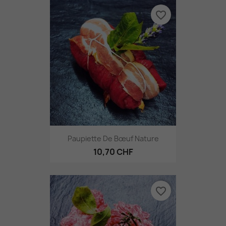
favorite_border
Paupiette De Bœuf Nature
10,70 CHF
favorite_border