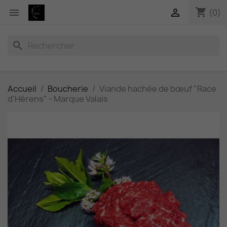
shopping_cart


(0)
search
Accueil
Boucherie
Viande hachée de bœuf "Race
d'Hérens" - Marque Valais