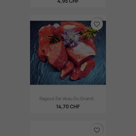
4,95 CHF
favorite_border
Ragout De Veau Du Grand...
14,70 CHF
favorite_border