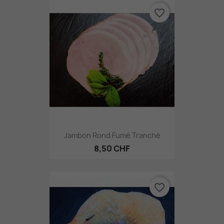
favorite_border
Jambon Rond Fumé Tranché
8,50 CHF
favorite_border