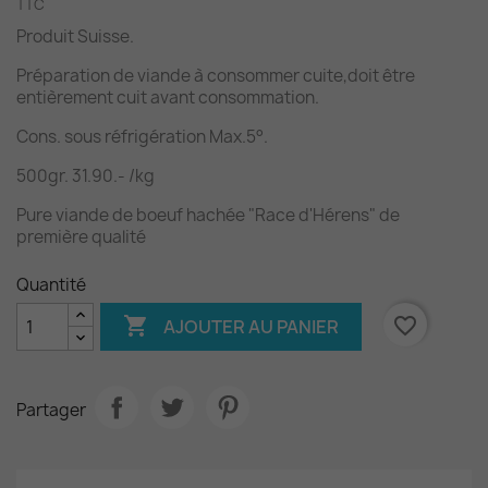
TTC
Produit Suisse.
Préparation de viande à consommer cuite,doit être
entièrement cuit avant consommation.
Cons. sous réfrigération Max.5°.
500gr. 31.90.- /kg
Pure viande de boeuf hachée "Race d'Hérens" de
première qualité
Quantité

favorite_border
AJOUTER AU PANIER
Partager