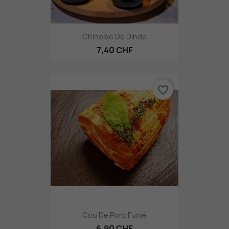
Chinoise De Dinde
7,40 CHF
favorite_border
Cou De Porc Fumé
6,90 CHF