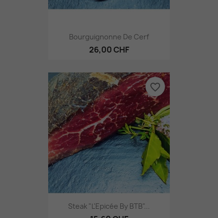
Bourguignonne De Cerf
26,00 CHF
favorite_border
Steak "L'Epicée By BTB"...