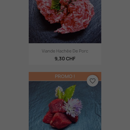
Viande Hachée De Porc
9,30 CHF
PROMO !
favorite_border