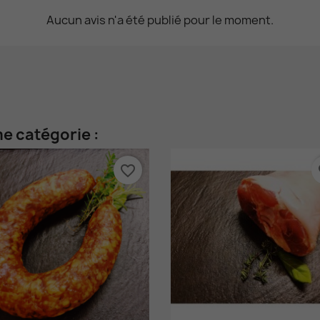
Aucun avis n'a été publié pour le moment.
e catégorie :
favorite_border
fa