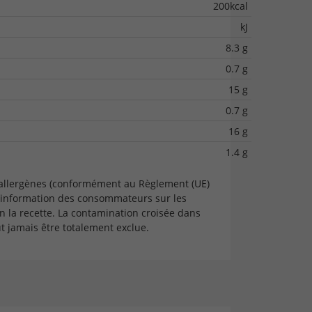
200kcal
kJ
8.3 g
0.7 g
15 g
0.7 g
16 g
1.4 g
 allergènes (conformément au Règlement (UE)
'information des consommateurs sur les
n la recette. La contamination croisée dans
 jamais être totalement exclue.