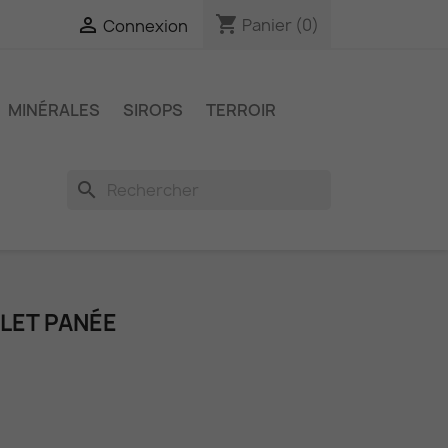
shopping_cart

Panier
(0)
Connexion
MINÉRALES
SIROPS
TERROIR
search
LET PANÉE