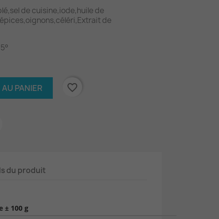
lé,sel de cuisine,iode,huile de
épices,oignons,céléri,Extrait de
 5°
favorite_border
 AU PANIER
ls du produit
 ± 100 g