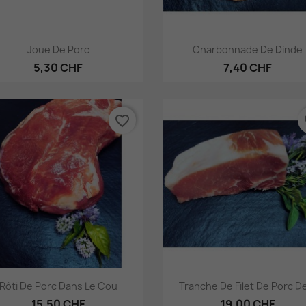
Aperçu rapide
Aperçu rapide


Joue De Porc
Charbonnade De Dinde
5,30 CHF
7,40 CHF
favorite_border
fa
Aperçu rapide
Aperçu rapide


Rôti De Porc Dans Le Cou
Tranche De Filet De Porc De
15,50 CHF
19,00 CHF