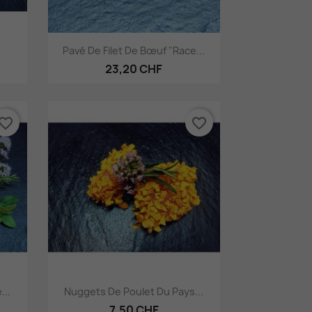
Aperçu rapide

Pavé De Filet De Bœuf "Race...
23,20 CHF
vorite_border
favorite_border
Aperçu rapide

...
Nuggets De Poulet Du Pays...
7,50 CHF