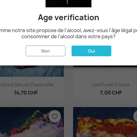
favorite_border
fa
Age verification
me notre site propose de l'alcool, avez-vous l'âge légal 
consommer de l’alcool dans votre pays?
Non
Oui
Aperçu rapide
Aperçu rapide


Emincé Minute D'autruche
Lard Fumé À Cuire
14,70 CHF
7,00 CHF
favorite_border
fa