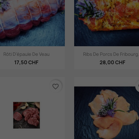
Aperçu rapide
Aperçu rapide


Rôti D'épaule De Veau
Ribs De Porcs De Fribourg.
17,50 CHF
28,00 CHF
favorite_border
fa