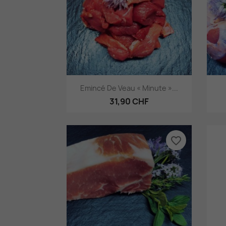
Aperçu rapide

Emincé De Veau « Minute »...
31,90 CHF
favorite_border