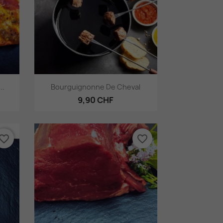
Aperçu rapide

..
Bourguignonne De Cheval
9,90 CHF
vorite_border
favorite_border