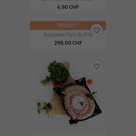
4,90 CHF
PROMO !
favorite_border
Brochette Party By BTB
299,00 CHF
favorite_border