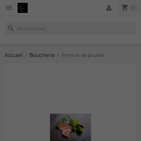
shopping_cart


(0)
search
Accueil
Boucherie
Emincé de poulet