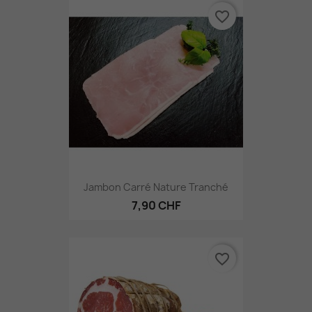
favorite_border
Jambon Carré Nature Tranché
7,90 CHF
favorite_border