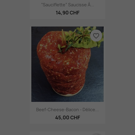
“Sauciflette” Saucisse À...
14,90 CHF
favorite_border
Beef-Cheese-Bacon - Délice...
45,00 CHF