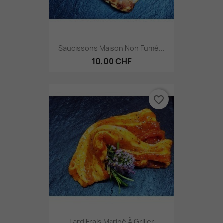
Saucissons Maison Non Fumé...
10,00 CHF
favorite_border
Lard Frais Mariné À Griller