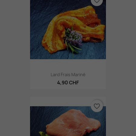
favorite_border
Lard Frais Mariné
4,90 CHF
favorite_border