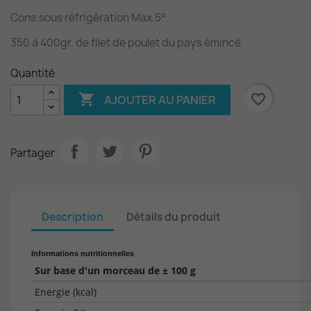
Cons.sous réfrigération Max.5°.
350 à 400gr. de filet de poulet du pays émincé
Quantité

favorite_border
AJOUTER AU PANIER
Partager
Description
Détails du produit
Informations nutritionnelles
Sur base d'un morceau de ± 100 g
Energie (kcal)