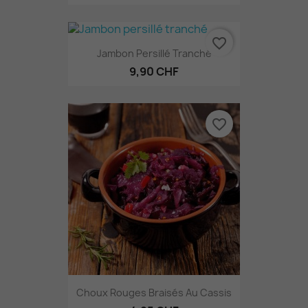
favorite_border
Jambon Persillé Tranché
9,90 CHF
favorite_border
Choux Rouges Braisés Au Cassis