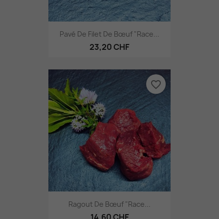
Pavé De Filet De Bœuf "Race...
23,20 CHF
favorite_border
Ragout De Bœuf "Race...
14,60 CHF