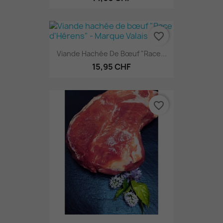
favorite_border
Viande Hachée De Bœuf "Race...
15,95 CHF
favorite_border