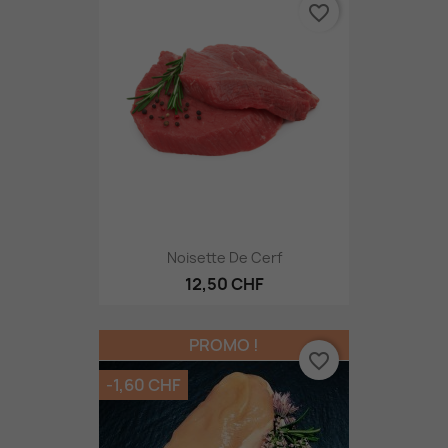
favorite_border
Noisette De Cerf
12,50 CHF
PROMO !
favorite_border
-1,60 CHF