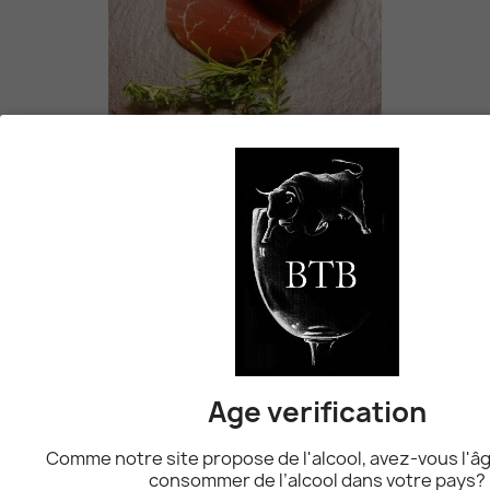
Boeuf Fumé D'Appenzell Tranché
10,90 CHF
favorite_border
Poulet Frais Du Pays
25,00 CHF
Age verification
favorite_border
Comme notre site propose de l'alcool, avez-vous l'âg
consommer de l’alcool dans votre pays?