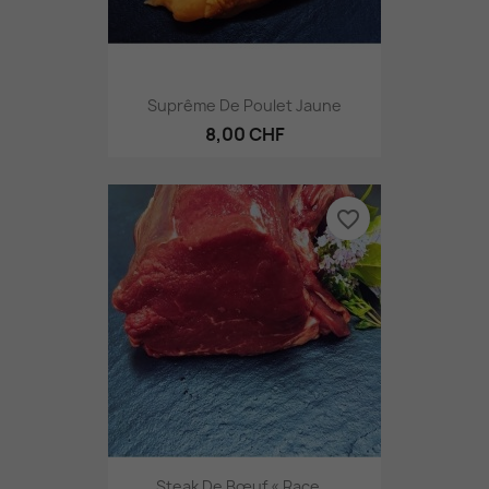
Suprême De Poulet Jaune
8,00 CHF
favorite_border
Steak De Bœuf « Race...