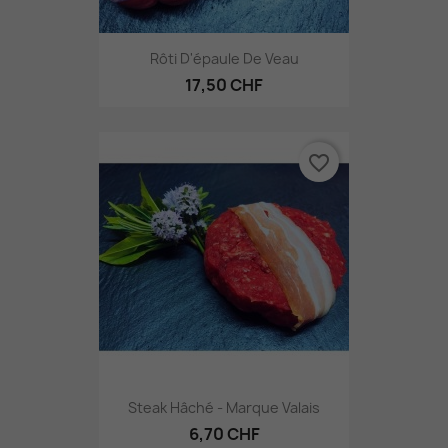
Rôti D'épaule De Veau
17,50 CHF
favorite_border
Steak Hâché - Marque Valais
6,70 CHF