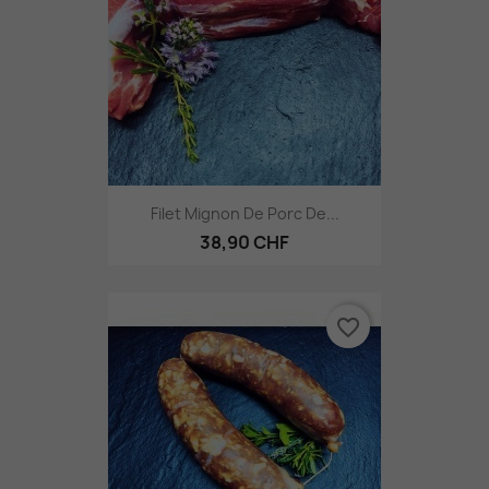
Filet Mignon De Porc De...
38,90 CHF
favorite_border