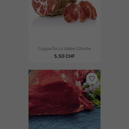
Coppa De La Vallée D'Aoste
5,50 CHF
favorite_border