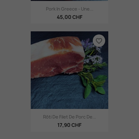
Pork In Greece - Une...
45,00 CHF
favorite_border
Rôti De Filet De Porc De...
17,90 CHF