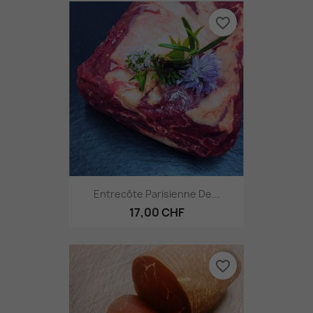
favorite_border
Entrecôte Parisienne De...
17,00 CHF
favorite_border