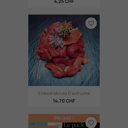
4,25 CHF
favorite_border
Emincé Minute D'autruche
14,70 CHF
PROMO !
favorite_border