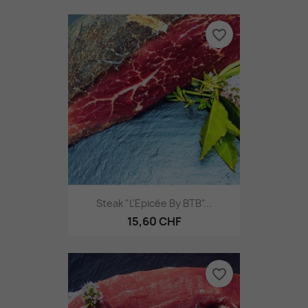
favorite_border
Steak "L'Epicée By BTB"...
15,60 CHF
favorite_border