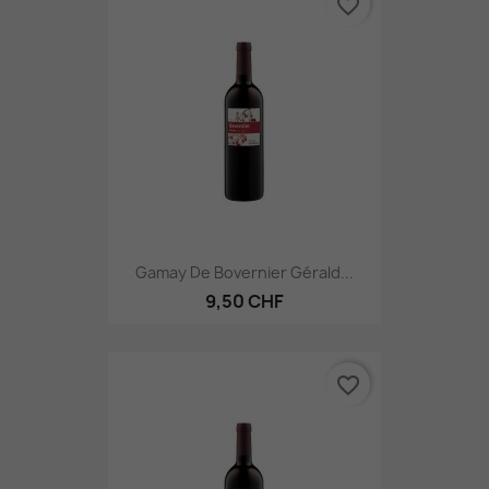
favorite_border
Gamay De Bovernier Gérald...
9,50 CHF
favorite_border