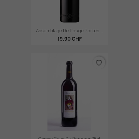
Assemblage De Rouge Portes...
19,90 CHF
favorite_border
Gamay Cave Du Bonheur 75cl.