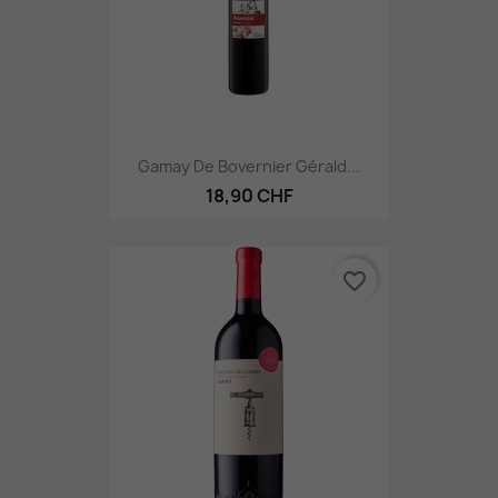
Gamay De Bovernier Gérald...
18,90 CHF
favorite_border