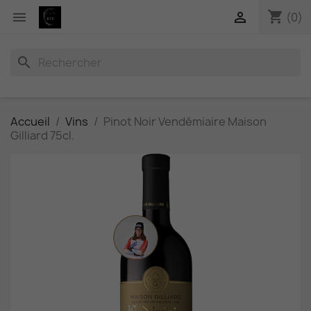
shopping_cart


(0)
search
Accueil
Vins
Pinot Noir Vendémiaire Maison
Gilliard 75cl.