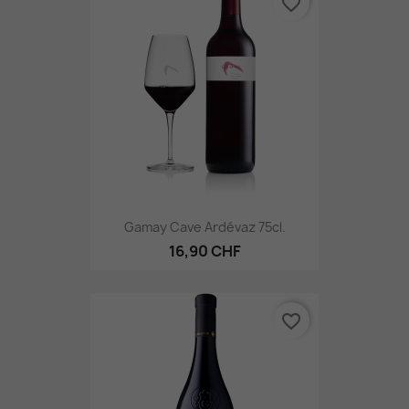
favorite_border
Gamay Cave Ardévaz 75cl.
16,90 CHF
favorite_border