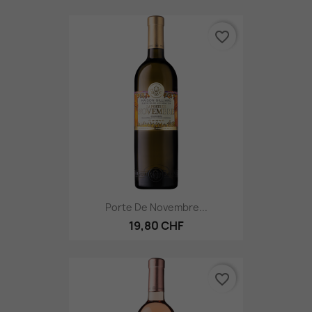
favorite_border
Porte De Novembre...
19,80 CHF
favorite_border