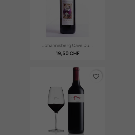
Johannisberg Cave Du...
19,50 CHF
favorite_border