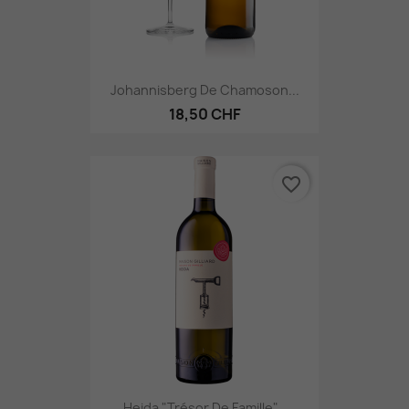
Johannisberg De Chamoson...
18,50 CHF
favorite_border
Heida "Trésor De Famille"...