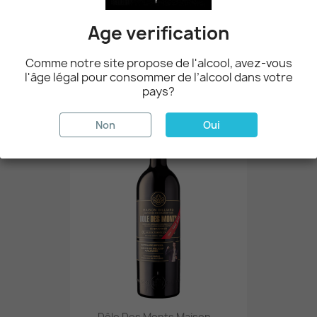
Age verification
Comme notre site propose de l'alcool, avez-vous
Pinot Noir Cave Ardévaz 75cl.
l'âge légal pour consommer de l’alcool dans votre
18,50 CHF
pays?
Non
Oui
favorite_border
Dôle Des Monts Maison...