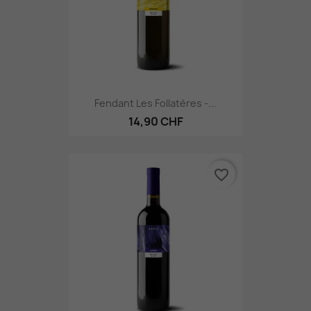
Fendant Les Follatères -...
14,90 CHF
favorite_border