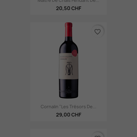
Maître De Chais Fendant De...
20,50 CHF
favorite_border
Cornalin "Les Trésors De...
29,00 CHF