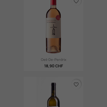
favorite_border
Oeil-De-Perdrix
18,90 CHF
favorite_border