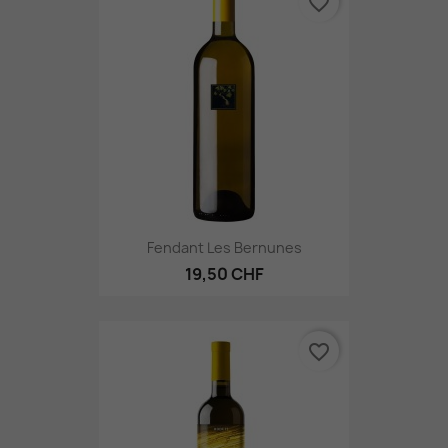
favorite_border
Fendant Les Bernunes
19,50 CHF
favorite_border