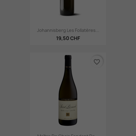
Johannisberg Les Follatères...
19,50 CHF
favorite_border