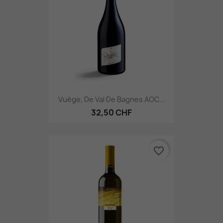
Vuège, De Val De Bagnes AOC...
32,50 CHF
favorite_border