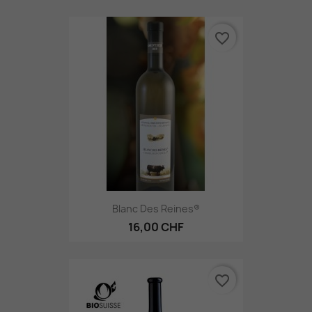
favorite_border
Blanc Des Reines®
16,00 CHF
favorite_border