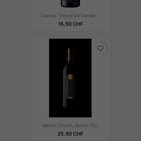
Gamay "Trésor De Famille"...
16,90 CHF
favorite_border
Merlot Chai Du Baron 75cl.
25,90 CHF