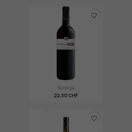
favorite_border
Apologia
22,50 CHF
favorite_border