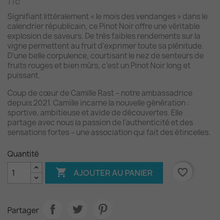
TTC
Signifiant littéralement « le mois des vendanges » dans le
calendrier républicain, ce Pinot Noir offre une véritable
explosion de saveurs. De très faibles rendements sur la
vigne permettent au fruit d’exprimer toute sa plénitude.
D’une belle corpulence, courtisant le nez de senteurs de
fruits rouges et bien mûrs, c’est un Pinot Noir long et
puissant.
Coup de cœur de Camille Rast – notre ambassadrice
depuis 2021. Camille incarne la nouvelle génération :
sportive, ambitieuse et avide de découvertes. Elle
partage avec nous la passion de l’authenticité et des
sensations fortes – une association qui fait des étincelles.
Quantité

favorite_border
AJOUTER AU PANIER
Partager