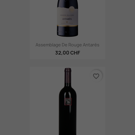
Assemblage De Rouge Antarès
32,00 CHF
favorite_border