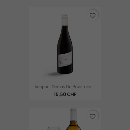
favorite_border
Vespae, Gamay De Bovernier...
15,50 CHF
favorite_border