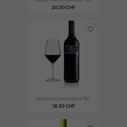
20,00 CHF
favorite_border
Mazarine Cave Ardévaz 75cl.
18,50 CHF