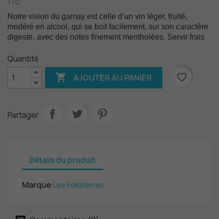
TTC
Notre vision du gamay est celle d’un vin léger, fruité,
modéré en alcool, qui se boit facilement, sur son caractère
digeste, avec des notes finement mentholées.
Servir frais
Quantité

favorite_border
AJOUTER AU PANIER
Partager
Détails du produit
Marque
Les Follaterres