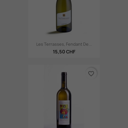
Les Terrasses, Fendant De...
15,50 CHF
favorite_border