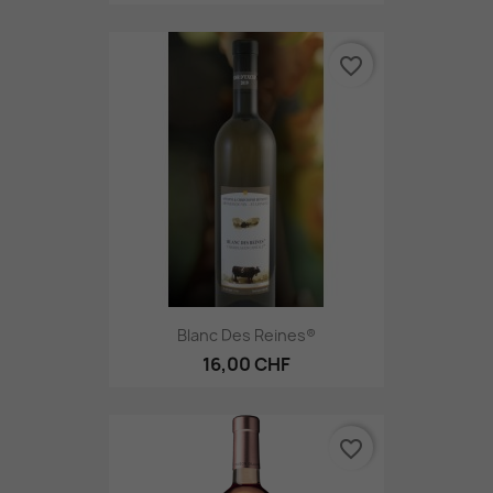
favorite_border
Blanc Des Reines®
16,00 CHF
favorite_border