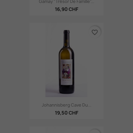
Gamay "Trésor De Famille"...
16,90 CHF
favorite_border
Johannisberg Cave Du...
19,50 CHF