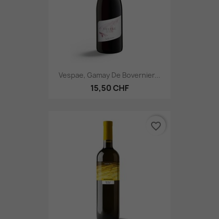
Vespae, Gamay De Bovernier...
15,50 CHF
favorite_border