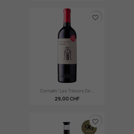
favorite_border
Cornalin "Les Trésors De...
29,00 CHF
favorite_border