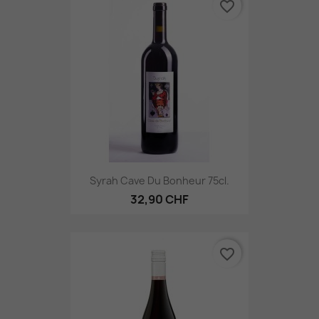
favorite_border
Syrah Cave Du Bonheur 75cl.
32,90 CHF
favorite_border