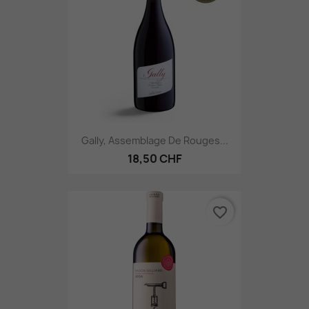
Gally, Assemblage De Rouges...
18,50 CHF
favorite_border