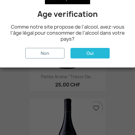
favorite_border
Age verification
Comme notre site propose de l'alcool, avez-vous
l'âge légal pour consommer de l’alcool dans votre
pays?
Non
Oui
Petite Arvine "Trésor De...
25,00 CHF
favorite_border