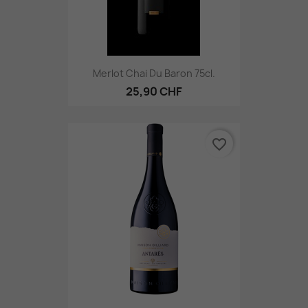
Merlot Chai Du Baron 75cl.
25,90 CHF
favorite_border