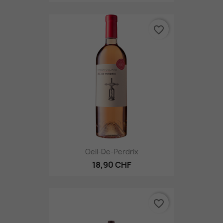
favorite_border
Oeil-De-Perdrix
18,90 CHF
favorite_border