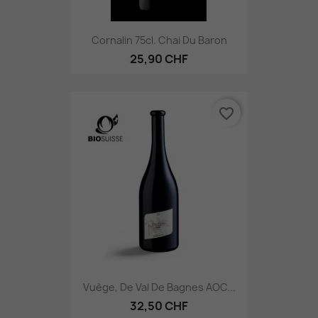
Cornalin 75cl. Chai Du Baron
25,90 CHF
favorite_border
Vuège, De Val De Bagnes AOC...
32,50 CHF