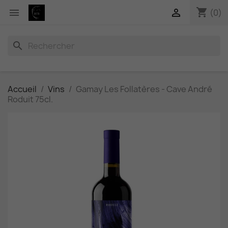
shopping_cart


(0)
search
Accueil
Vins
Gamay Les Follatères - Cave André
Roduit 75cl.