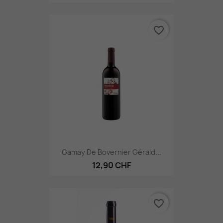
favorite_border
Gamay De Bovernier Gérald...
12,90 CHF
favorite_border