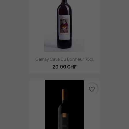
Gamay Cave Du Bonheur 75cl.
20,00 CHF
favorite_border