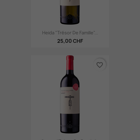
Heida "Trésor De Famille"...
25,00 CHF
favorite_border