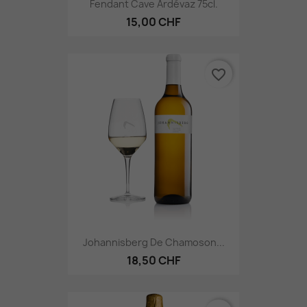
Fendant Cave Ardévaz 75cl.
15,00 CHF
favorite_border
Johannisberg De Chamoson...
18,50 CHF