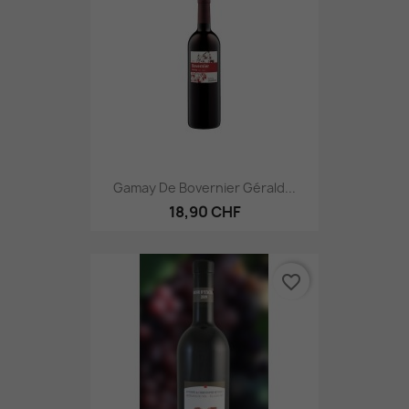
Gamay De Bovernier Gérald...
18,90 CHF
favorite_border