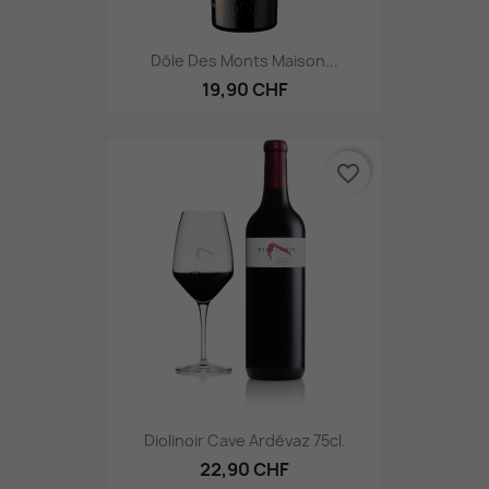
Dôle Des Monts Maison...
19,90 CHF
favorite_border
Diolinoir Cave Ardévaz 75cl.
22,90 CHF