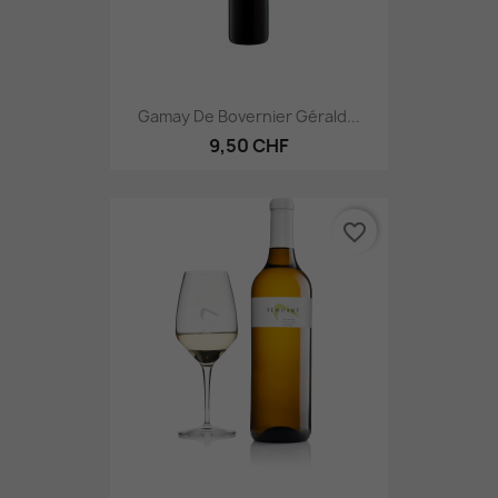
Gamay De Bovernier Gérald...
9,50 CHF
favorite_border