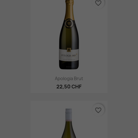
favorite_border
Apologia Brut
22,50 CHF
favorite_border