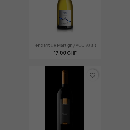
Fendant De Martigny AOC Valais
17,00 CHF
favorite_border