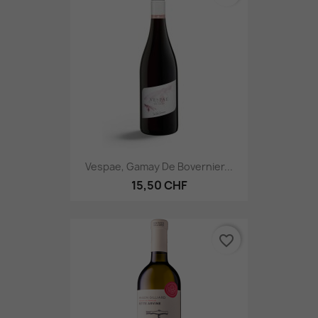
Vespae, Gamay De Bovernier...
15,50 CHF
favorite_border