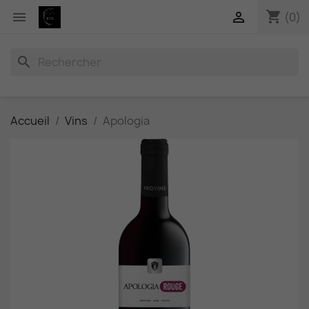
shopping_cart


(0)
search
Accueil
Vins
Apologia