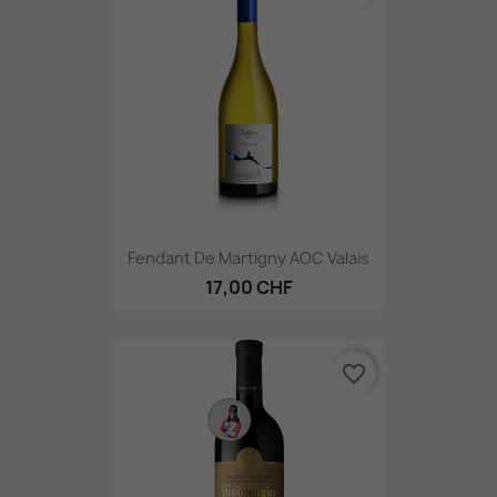
Fendant De Martigny AOC Valais
17,00 CHF
favorite_border