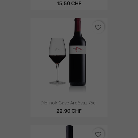
15,50 CHF
favorite_border
Diolinoir Cave Ardévaz 75cl.
22,90 CHF
favorite_border