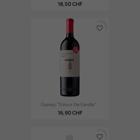
18,50 CHF
favorite_border
Gamay "Trésor De Famille"...
16,90 CHF
favorite_border