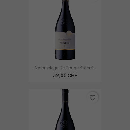
Assemblage De Rouge Antarès
32,00 CHF
favorite_border