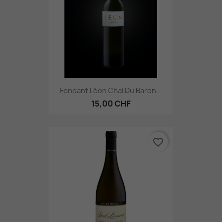
Fendant Léon Chai Du Baron...
15,00 CHF
favorite_border