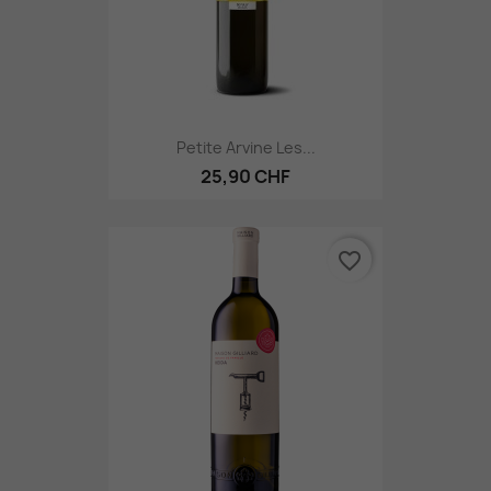
Petite Arvine Les...
25,90 CHF
favorite_border