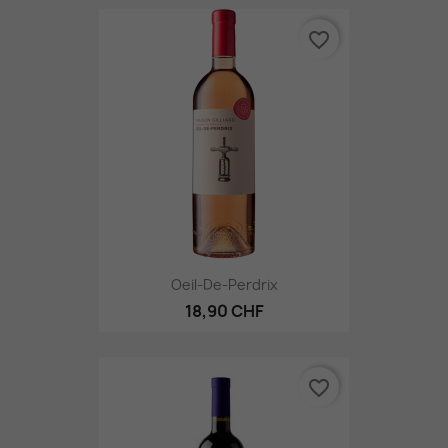
favorite_border
Oeil-De-Perdrix
18,90 CHF
favorite_border