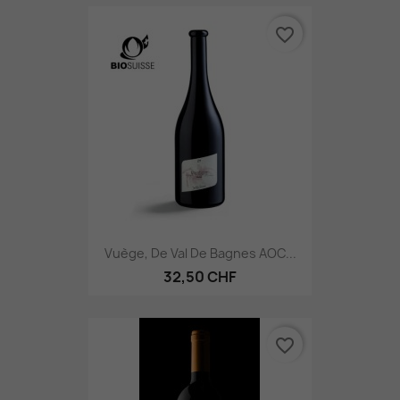
favorite_border
Vuège, De Val De Bagnes AOC...
32,50 CHF
favorite_border