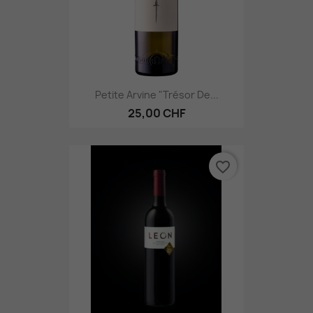
Petite Arvine "Trésor De...
25,00 CHF
favorite_border