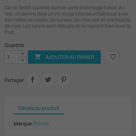
Ce vin festif rayonne dans le verre d’un rouge foncé. Au
nez, on devine déjà un vin rouge intense et baroque avec
des notes de cassis, de sureau, de chocolat et une touche
de rose. Les tanins sont délicats et se marient bien avec le
fruit.
Quantité

favorite_border
AJOUTER AU PANIER
Partager
Détails du produit
Marque
Provins