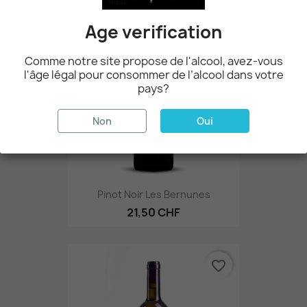
favorite_border
Age verification
Comme notre site propose de l'alcool, avez-vous
l'âge légal pour consommer de l’alcool dans votre
pays?
Non
Oui
Pinot Noir Les Bernunes
21,50 CHF
favorite_border