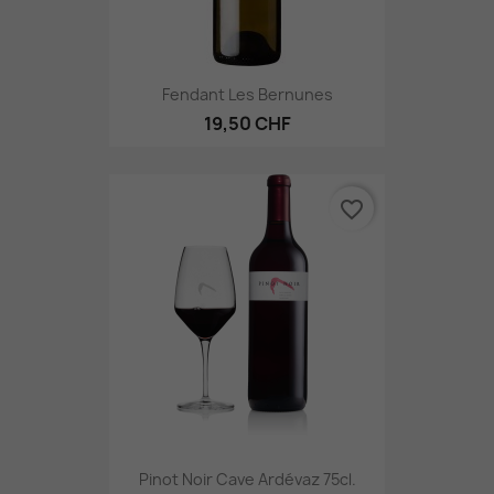
Fendant Les Bernunes
19,50 CHF
favorite_border
Pinot Noir Cave Ardévaz 75cl.