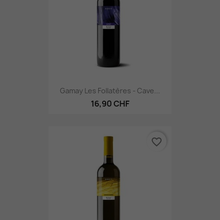
Gamay Les Follatères - Cave...
16,90 CHF
favorite_border