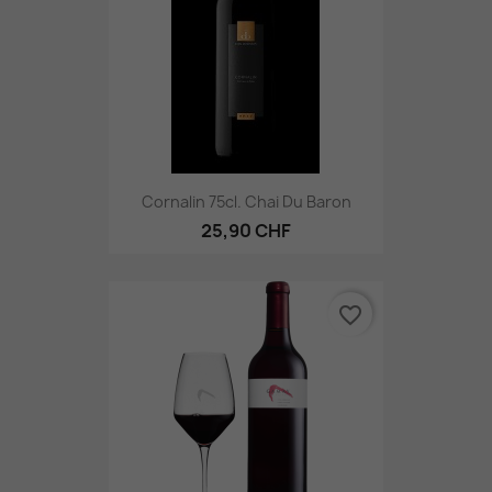
Cornalin 75cl. Chai Du Baron
25,90 CHF
favorite_border