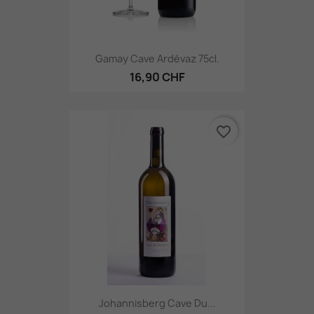
Gamay Cave Ardévaz 75cl.
16,90 CHF
favorite_border
Johannisberg Cave Du...