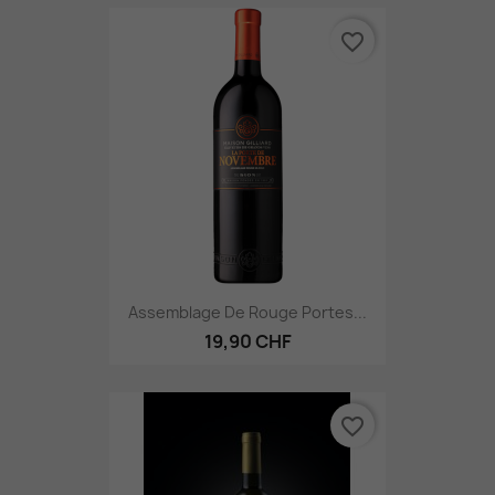
favorite_border
Assemblage De Rouge Portes...
19,90 CHF
favorite_border