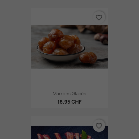
favorite_border
Marrons Glacés
18,95 CHF
favorite_border