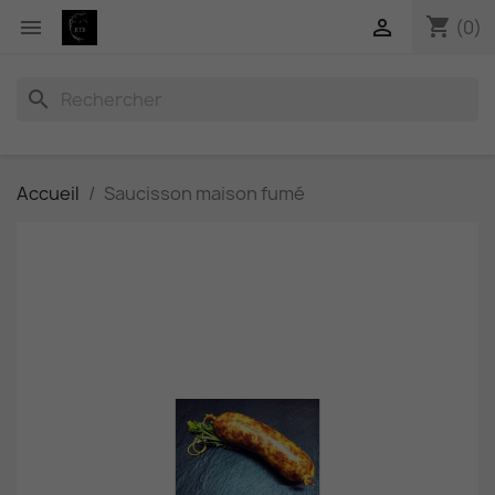
shopping_cart


(0)
search
Accueil
Saucisson maison fumé