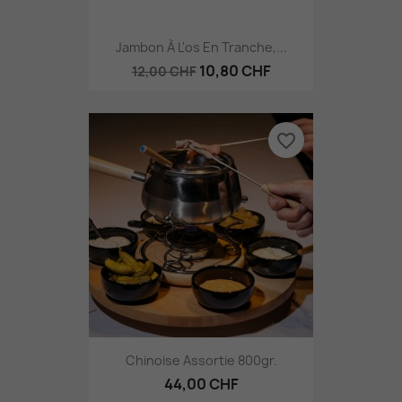
Jambon À L'os En Tranche,...
10,80 CHF
12,00 CHF
favorite_border
Chinoise Assortie 800gr.
44,00 CHF