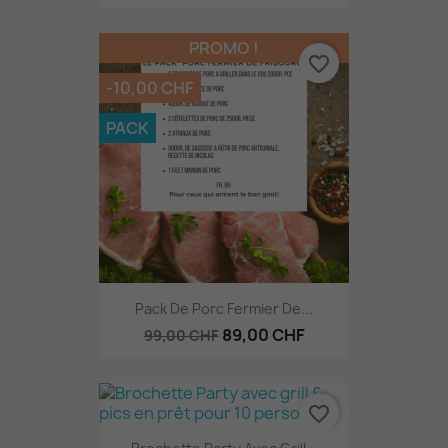
PROMO !
favorite_border
-10,00 CHF
PACK
Pack De Porc Fermier De...
89,00 CHF
99,00 CHF
favorite_border