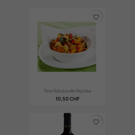
favorite_border
Fine Ratatouille Niçoise
10,50 CHF
favorite_border