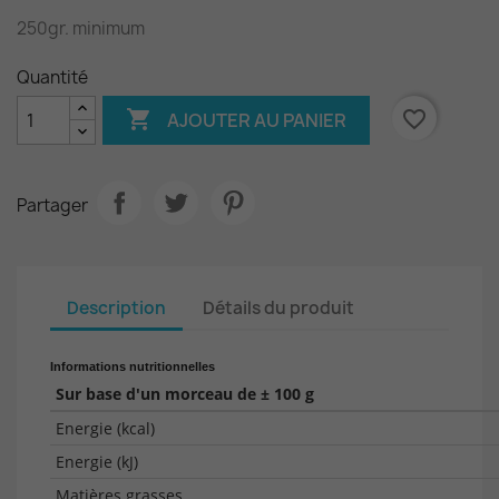
250gr. minimum
Quantité

favorite_border
AJOUTER AU PANIER
Partager
Description
Détails du produit
Informations nutritionnelles
Sur base d'un morceau de ± 100 g
Energie (kcal)
Energie (kJ)
Matières grasses