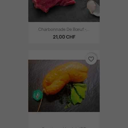
Charbonnade De Bœuf -...
21,00 CHF
favorite_border