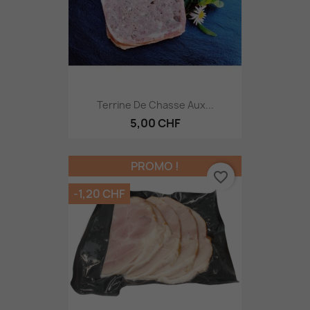
Terrine De Chasse Aux...
5,00 CHF
PROMO !
favorite_border
-1,20 CHF