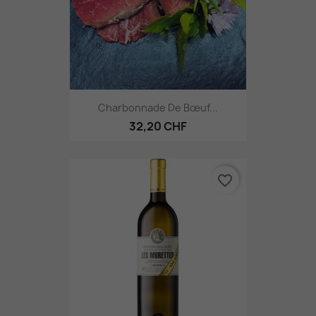
Charbonnade De Bœuf...
32,20 CHF
favorite_border