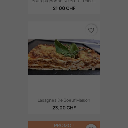
Bourguignonne De Bœuf "Race...
21,00 CHF
favorite_border
Lasagnes De Boeuf Maison
23,00 CHF
PROMO !