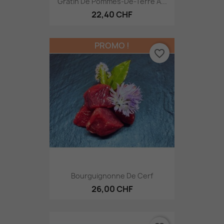
Gratin De Pommes-De-Terre À...
22,40 CHF
PROMO !
favorite_border
Bourguignonne De Cerf
26,00 CHF