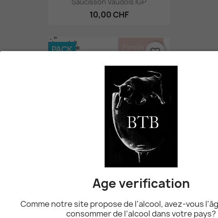
Saucisson Vaudois IGP
10,00 CHF
PACK
favorite_border
Family Pack By BTB
Age verification
190,00 CHF
Comme notre site propose de l'alcool, avez-vous l'âg
consommer de l’alcool dans votre pays?