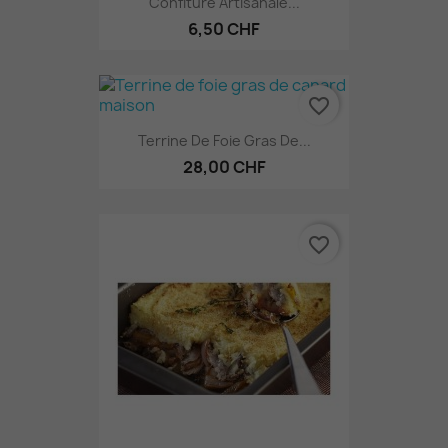
Confiture Artisanale...
6,50 CHF
favorite_border
Terrine De Foie Gras De...
28,00 CHF
favorite_border