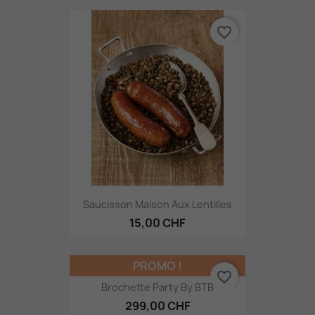
favorite_border
Saucisson Maison Aux Lentilles
15,00 CHF
PROMO !
favorite_border
Brochette Party By BTB
299,00 CHF