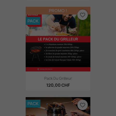
PROMO !
favorite_border
PACK
Pack Du Grilleur
120,00 CHF
PACK
favorite_border