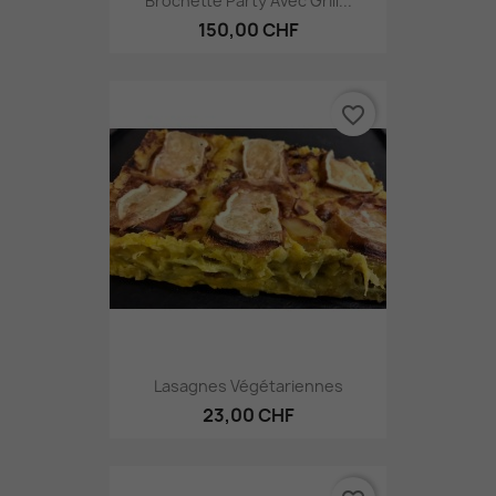
Brochette Party Avec Grill...
150,00 CHF
favorite_border
Lasagnes Végétariennes
23,00 CHF