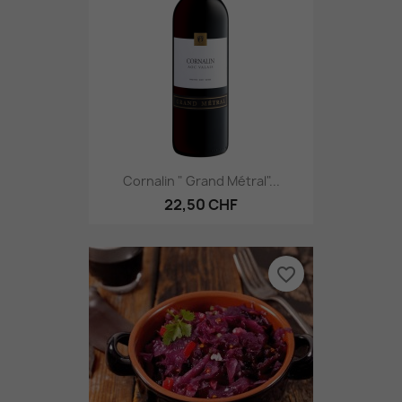
Cornalin " Grand Métral"...
22,50 CHF
favorite_border