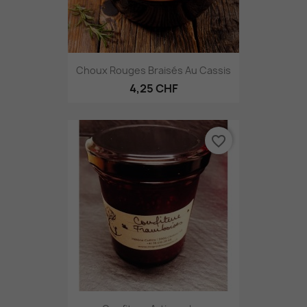
Choux Rouges Braisés Au Cassis
4,25 CHF
favorite_border