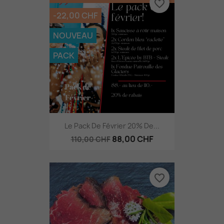
favorite_border
-22,00 CHF
NOUVEAU
PACK
Le Pack De Février 20% De...
88,00 CHF
110,00 CHF
favorite_border