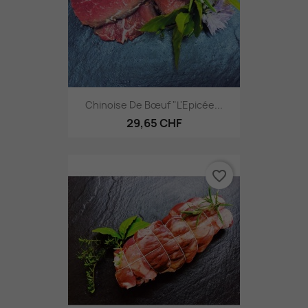
Chinoise De Bœuf "L'Epicée...
29,65 CHF
favorite_border