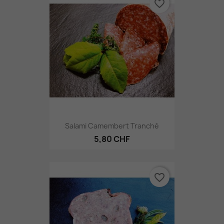
favorite_border
Salami Camembert Tranché
5,80 CHF
favorite_border