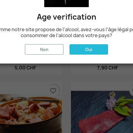
Age verification
me notre site propose de l'alcool, avez-vous l'âge légal 
consommer de l’alcool dans votre pays?
Non
Oui
Aperçu rapide
Aperçu rapide


Terrine De Chasse Aux...
Jambon Délicatesse Tranc
5,00 CHF
7,90 CHF
favorite_border
fa