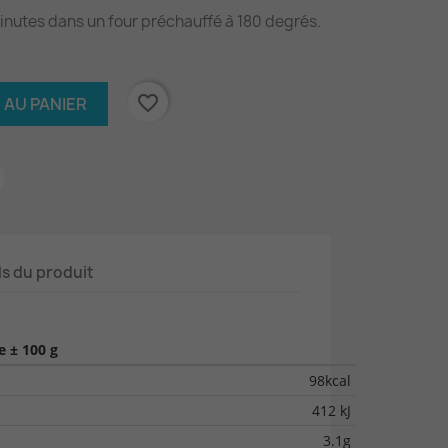
minutes dans un four préchauffé à 180 degrés.
favorite_border
 AU PANIER
ls du produit
 ± 100 g
98kcal
412 kJ
3.1g