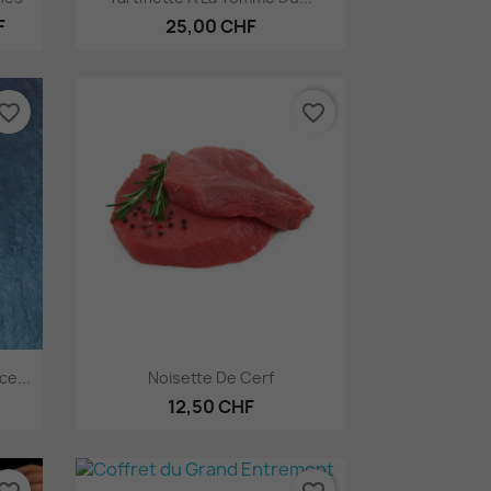
F
25,00 CHF
vorite_border
favorite_border
Aperçu rapide

e...
Noisette De Cerf
12,50 CHF