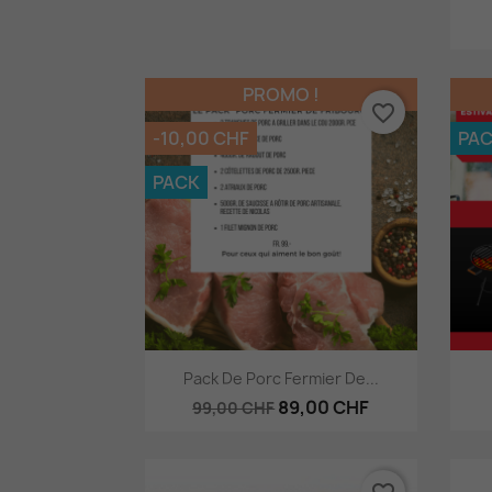
PROMO !
favorite_border
-10,00 CHF
PA
PACK
Aperçu rapide

Pack De Porc Fermier De...
89,00 CHF
99,00 CHF