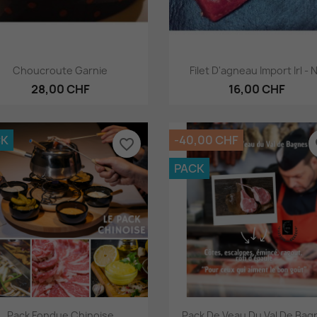
Aperçu rapide
Aperçu rapide


Choucroute Garnie
Filet D'agneau Import Irl - 
28,00 CHF
16,00 CHF
CK
-40,00 CHF
favorite_border
fa
PACK
Aperçu rapide
Aperçu rapide


Pack Fondue Chinoise
Pack De Veau Du Val De Bag