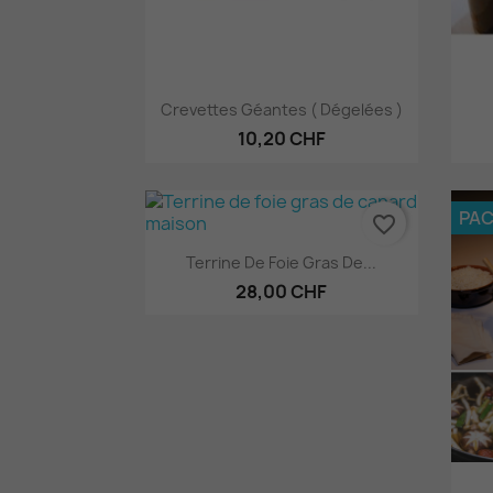
Aperçu rapide

Crevettes Géantes ( Dégelées )
10,20 CHF
PA
favorite_border
Aperçu rapide

Terrine De Foie Gras De...
28,00 CHF