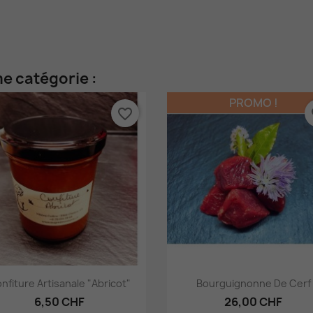
e catégorie :
PROMO !
favorite_border
fa
Aperçu rapide
Aperçu rapide


nfiture Artisanale "Abricot"
Bourguignonne De Cerf
6,50 CHF
26,00 CHF