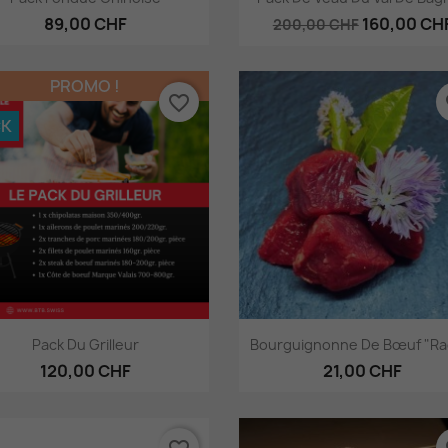
89,00 CHF
160,00 CH
200,00 CHF
PROMO !
favorite_border
fa
CK
Aperçu rapide
Aperçu rapide


Pack Du Grilleur
Bourguignonne De Bœuf "Rac
120,00 CHF
21,00 CHF