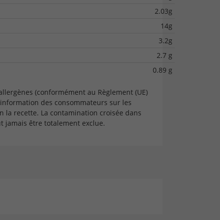
2.03g
14g
3.2g
2.7 g
0.89 g
 allergènes (conformément au Règlement (UE)
'information des consommateurs sur les
n la recette. La contamination croisée dans
 jamais être totalement exclue.