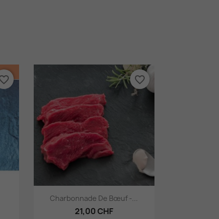
vorite_border
favorite_border
Aperçu rapide

Charbonnade De Bœuf -...
21,00 CHF