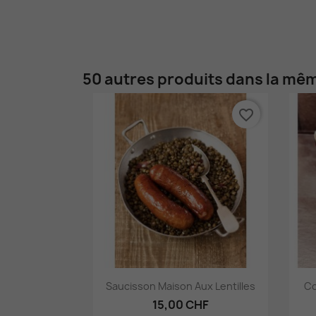
50 autres produits dans la mêm
favorite_border
Aperçu rapide

Saucisson Maison Aux Lentilles
Co
15,00 CHF