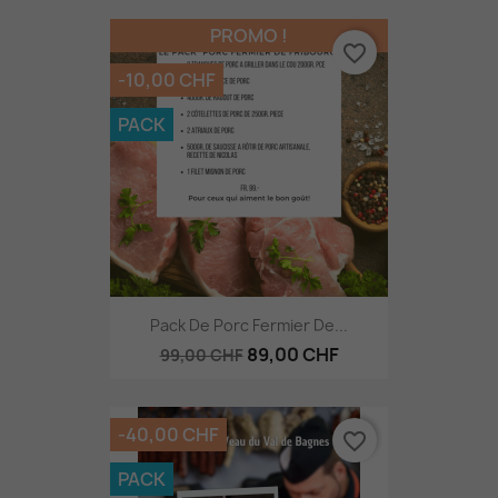
PROMO !
favorite_border
-10,00 CHF
PACK
Pack De Porc Fermier De...
89,00 CHF
99,00 CHF
-40,00 CHF
favorite_border
PACK