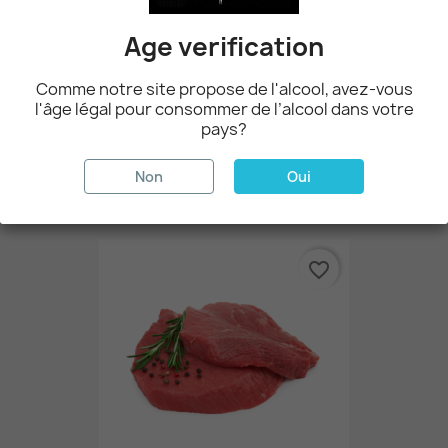
Age verification
Comme notre site propose de l'alcool, avez-vous
l'âge légal pour consommer de l’alcool dans votre
pays?
Crevettes Géantes ( Dégelées )
Non
Oui
10,20 CHF
favorite_border