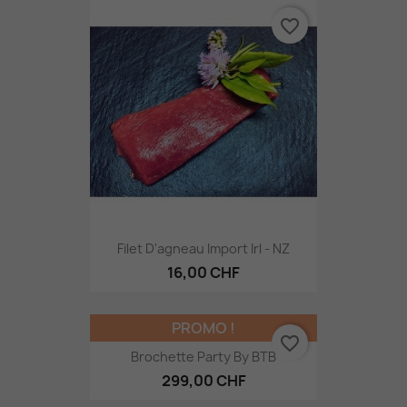
favorite_border
Filet D'agneau Import Irl - NZ
16,00 CHF
PROMO !
favorite_border
Brochette Party By BTB
299,00 CHF