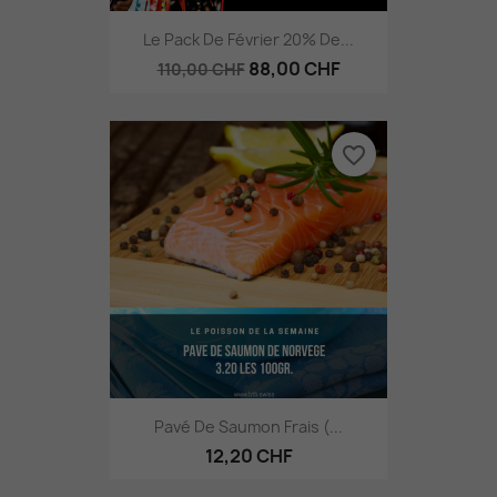
Le Pack De Février 20% De...
88,00 CHF
110,00 CHF
favorite_border
Pavé De Saumon Frais (...
12,20 CHF