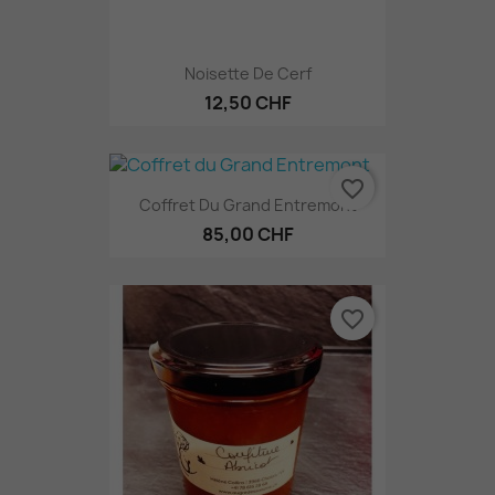
Noisette De Cerf
12,50 CHF
favorite_border
Coffret Du Grand Entremont
85,00 CHF
favorite_border