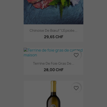
Chinoise De Bœuf "L'Epicée...
29,65 CHF
favorite_border
Terrine De Foie Gras De...
28,00 CHF
favorite_border