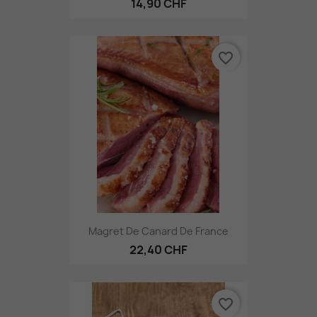
14,90 CHF
favorite_border
Magret De Canard De France
22,40 CHF
favorite_border