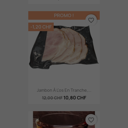
PROMO !
favorite_border
-1,20 CHF
Jambon À L'os En Tranche,...
10,80 CHF
12,00 CHF
favorite_border