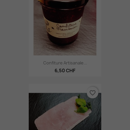
Confiture Artisanale...
6,50 CHF
favorite_border