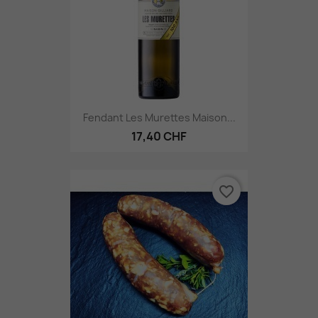
Fendant Les Murettes Maison...
17,40 CHF
favorite_border