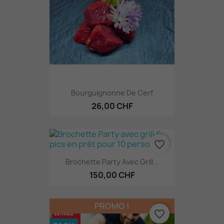
Bourguignonne De Cerf
26,00 CHF
favorite_border
Brochette Party Avec Grill...
150,00 CHF
PROMO !
favorite_border