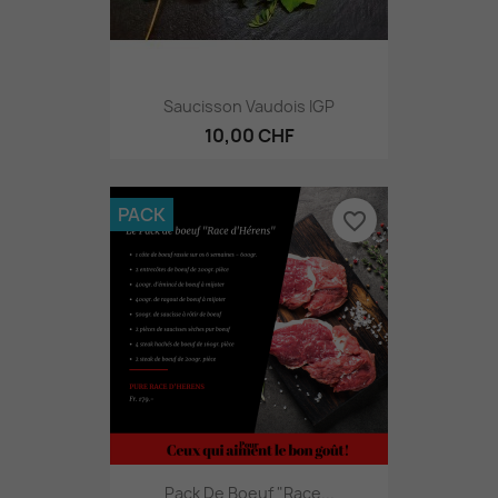
Saucisson Vaudois IGP
10,00 CHF
PACK
favorite_border
Pack De Boeuf "Race...