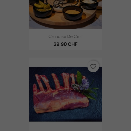
Chinoise De Cerf
29,90 CHF
favorite_border