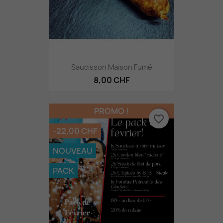
Saucisson Maison Fumé
8,00 CHF
PROMO !
favorite_border
-22,00 CHF
NOUVEAU
PACK