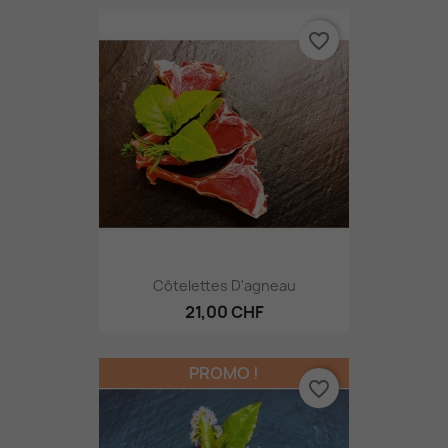
favorite_border
Côtelettes D'agneau
21,00 CHF
PROMO !
favorite_border