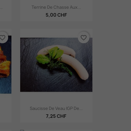
Aperçu rapide

..
Terrine De Chasse Aux...
5,00 CHF
vorite_border
favorite_border
Aperçu rapide

r
Saucisse De Veau IGP De...
7,25 CHF