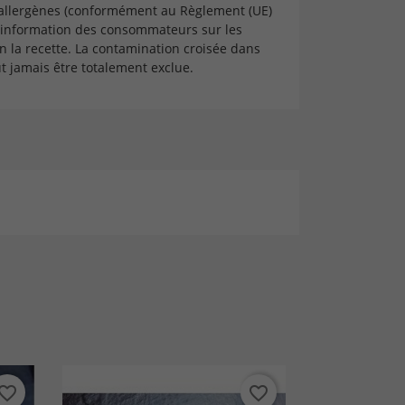
 allergènes (conformément au Règlement (UE)
'information des consommateurs sur les
n la recette. La contamination croisée dans
 jamais être totalement exclue.
vorite_border
favorite_border