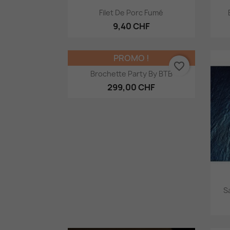
Aperçu rapide

Filet De Porc Fumé
9,40 CHF
PROMO !
favorite_border
Aperçu rapide

Brochette Party By BTB
299,00 CHF
S