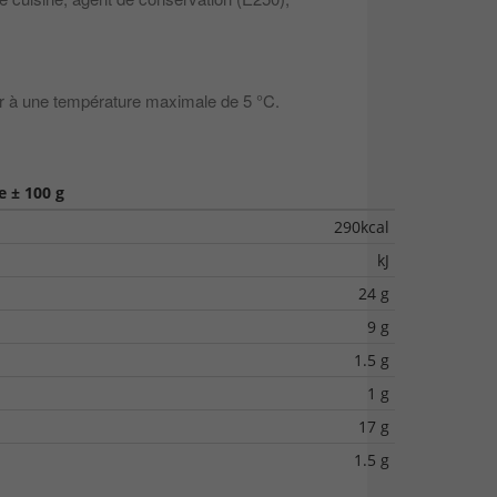
ur à une température maximale de 5 °C.
 ± 100 g
290kcal
kJ
24 g
9 g
1.5 g
1 g
17 g
1.5 g