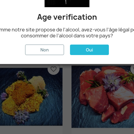
Age verification
me notre site propose de l'alcool, avez-vous l'âge légal 
consommer de l’alcool dans votre pays?
Aperçu rapide
Aperçu rapide


Filet De Dinde
Chinoise De Cheval
10,80 CHF
11,00 CHF
Non
Oui
favorite_border
fa