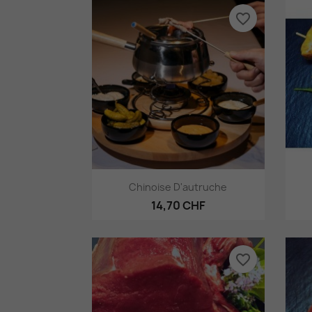
favorite_border
Aperçu rapide

Chinoise D'autruche
14,70 CHF
favorite_border