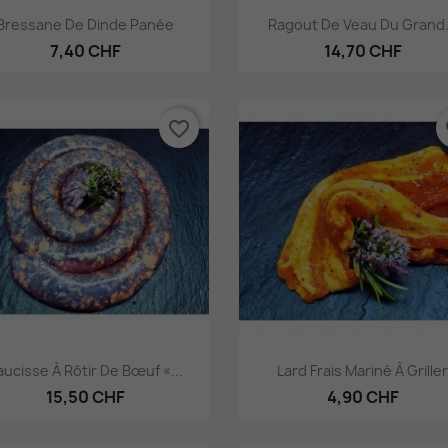
Aperçu rapide
Aperçu rapide


Bressane De Dinde Panée
Ragout De Veau Du Grand.
7,40 CHF
14,70 CHF
favorite_border
fa
Aperçu rapide
Aperçu rapide


aucisse À Rôtir De Bœuf «...
Lard Frais Mariné À Grille
15,50 CHF
4,90 CHF