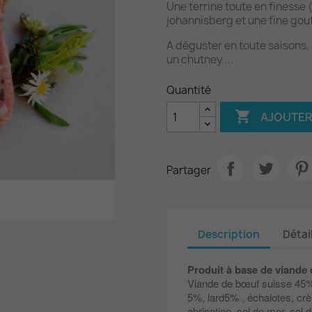
Une terrine toute en finesse 
johannisberg et une fine gout
A déguster en toute saisons, 
un chutney ...
Quantité

AJOUTER
Partager
Description
Détai
Produit à base de viande 
Viande de bœuf suisse 45%
5%, lard5% , échalotes, cr
abricotine, sel de mer, sel 