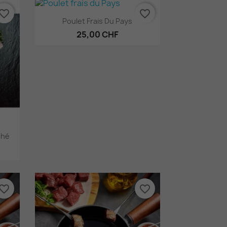
vorite_border
favorite_border
Aperçu rapide

Poulet Frais Du Pays
25,00 CHF
ché
vorite_border
favorite_border