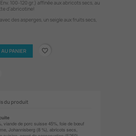
(Env. 100-120 gr.) affinée aux abricots secs, au
te d'abricotine!
avec des asperges, un seigle aux fruits secs,
favorite_border
 AU PANIER
ls du produit
cuite
, viande de porc suisse 45%, foie de bœuf
ème, Johannisberg (8 %), abricots secs,
de cuisine, agent de conservation (E250),