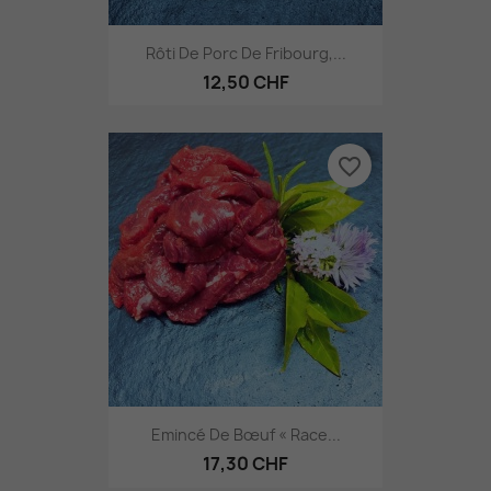
Rôti De Porc De Fribourg,...
12,50 CHF
favorite_border
Emincé De Bœuf « Race...
17,30 CHF