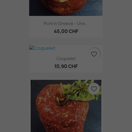
Pork In Greece - Une...
45,00 CHF
favorite_border
Coquelet
10,90 CHF
favorite_border