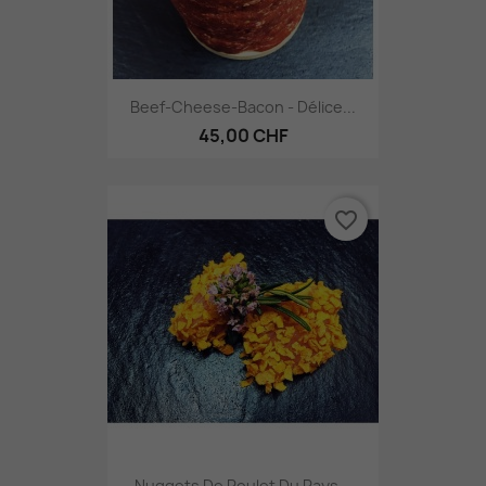
Beef-Cheese-Bacon - Délice...
45,00 CHF
favorite_border
Nuggets De Poulet Du Pays...