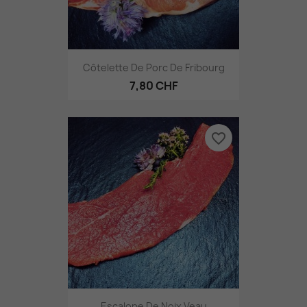
Côtelette De Porc De Fribourg
7,80 CHF
favorite_border
Escalope De Noix Veau