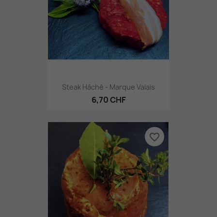
Steak Hâché - Marque Valais
6,70 CHF
favorite_border