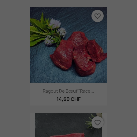
favorite_border
Ragout De Bœuf "Race...
14,60 CHF
favorite_border