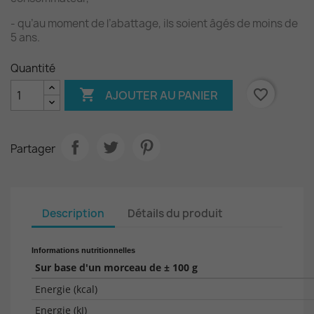
- qu’au moment de l’abattage, ils soient âgés de moins de
5 ans.
Quantité

favorite_border
AJOUTER AU PANIER
Partager
Description
Détails du produit
Informations nutritionnelles
Sur base d'un morceau de ± 100 g
Energie (kcal)
Energie (kJ)