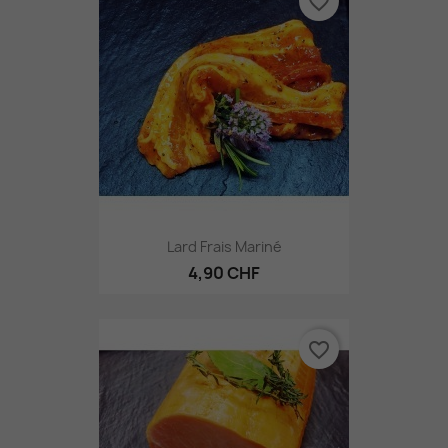
favorite_border
Lard Frais Mariné
4,90 CHF
favorite_border