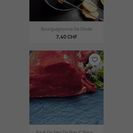
Bourguignonne De Dinde
7,40 CHF
favorite_border
Pavé De Filet De Bœuf "Race...