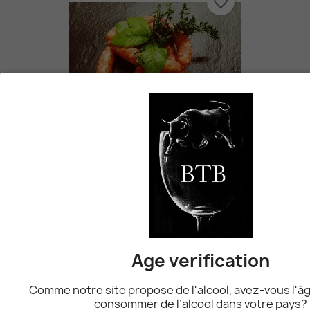
favorite_border
Chipolata De Porc Piquantes
10,50 CHF
favorite_border
Age verification
Comme notre site propose de l'alcool, avez-vous l'âg
consommer de l’alcool dans votre pays?