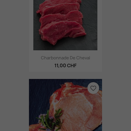
Charbonnade De Cheval
11,00 CHF
favorite_border