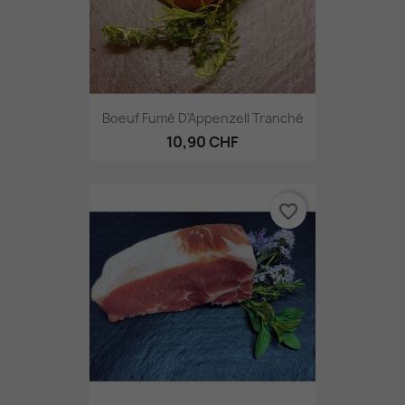
Boeuf Fumé D'Appenzell Tranché
10,90 CHF
favorite_border