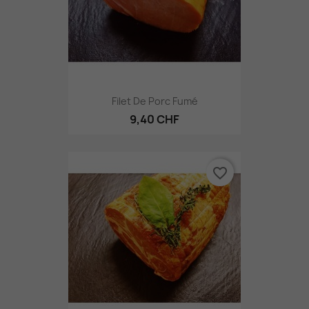
Filet De Porc Fumé
9,40 CHF
favorite_border