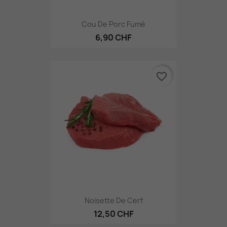
Cou De Porc Fumé
6,90 CHF
favorite_border
Noisette De Cerf
12,50 CHF