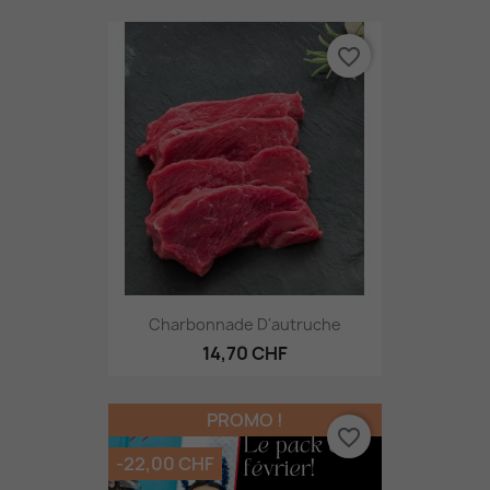
favorite_border
Charbonnade D'autruche
14,70 CHF
PROMO !
favorite_border
-22,00 CHF