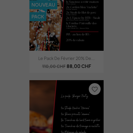
NOUVEAU
PACK
Le Pack De Février 20% De...
88,00 CHF
110,00 CHF
favorite_border