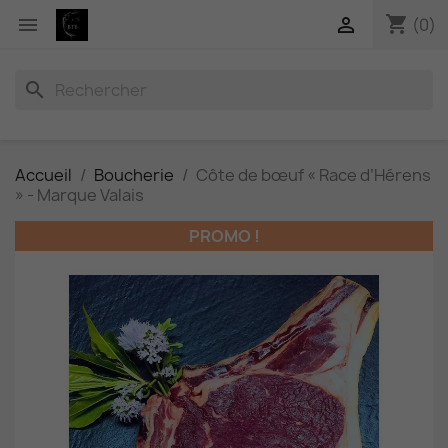
shopping_cart


(0)
search
Accueil
Boucherie
Côte de bœuf « Race d’Hérens
» - Marque Valais
PROMO !