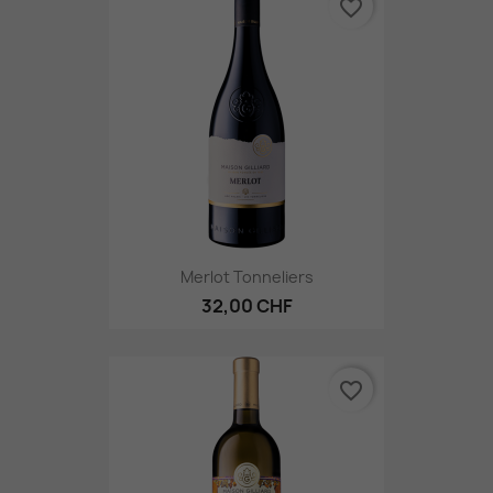
favorite_border
Merlot Tonneliers
32,00 CHF
favorite_border