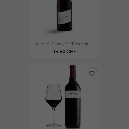
Vespae, Gamay De Bovernier...
15,50 CHF
favorite_border