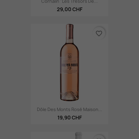
Cornalin "Les Trésors De...
29,00 CHF
favorite_border
Dôle Des Monts Rosé Maison...
19,90 CHF