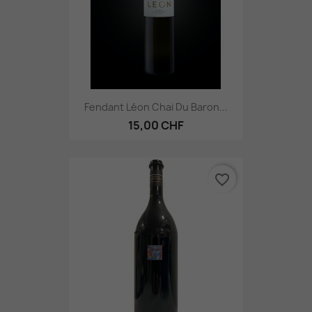
Fendant Léon Chai Du Baron...
15,00 CHF
favorite_border