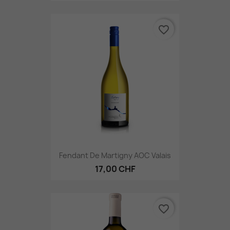
favorite_border
Fendant De Martigny AOC Valais
17,00 CHF
favorite_border