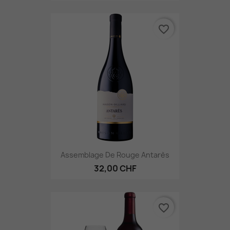
favorite_border
Assemblage De Rouge Antarès
32,00 CHF
favorite_border