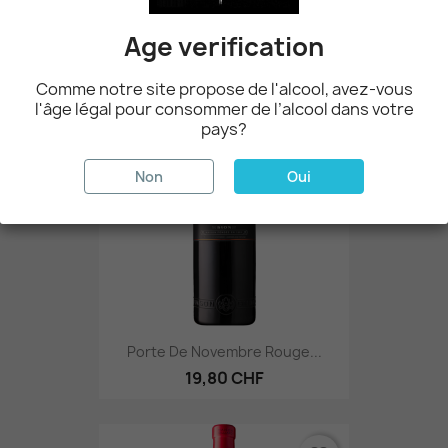
Fendant Cave Ardévaz 75cl.
15,00 CHF
Age verification
Comme notre site propose de l'alcool, avez-vous
favorite_border
l'âge légal pour consommer de l’alcool dans votre
pays?
Non
Oui
Porte De Novembre Rouge...
19,80 CHF