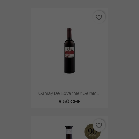
favorite_border
Gamay De Bovernier Gérald...
9,50 CHF
favorite_border