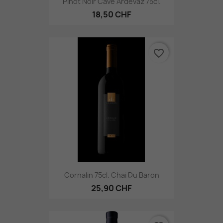
Pinot Noir Cave Ardévaz 75cl.
18,50 CHF
favorite_border
Cornalin 75cl. Chai Du Baron
25,90 CHF