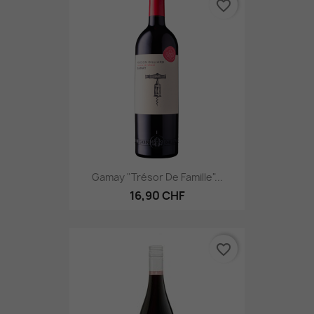
favorite_border
Gamay "Trésor De Famille"...
16,90 CHF
favorite_border