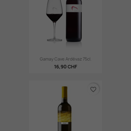
Gamay Cave Ardévaz 75cl.
16,90 CHF
favorite_border