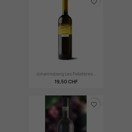
favorite_border
Johannisberg Les Follatères...
19,50 CHF
favorite_border