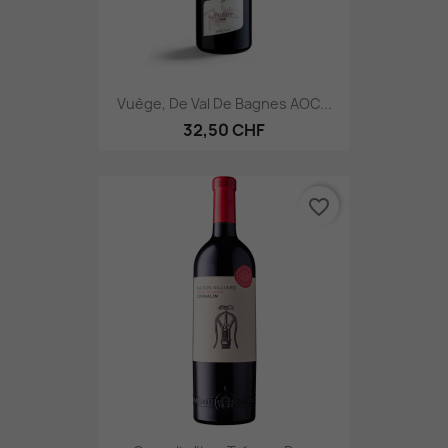
Vuège, De Val De Bagnes AOC...
32,50 CHF
favorite_border