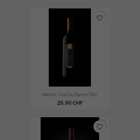
favorite_border
Merlot Chai Du Baron 75cl.
25,90 CHF
favorite_border