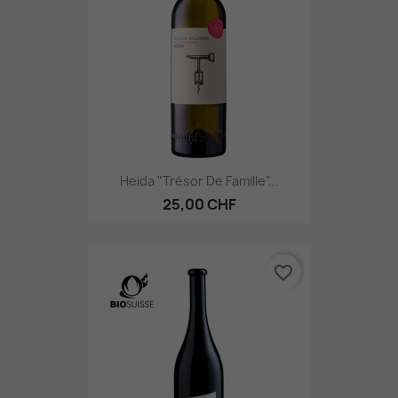
Heida "Trésor De Famille"...
25,00 CHF
favorite_border