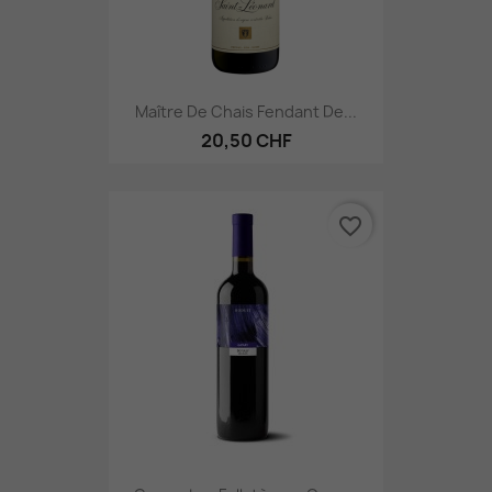
Maître De Chais Fendant De...
20,50 CHF
favorite_border