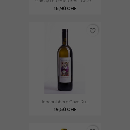
Gamay Les Follatères - Cave...
16,90 CHF
favorite_border
Johannisberg Cave Du...
19,50 CHF