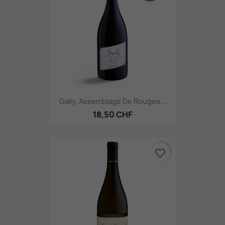
Gally, Assemblage De Rouges...
18,50 CHF
favorite_border