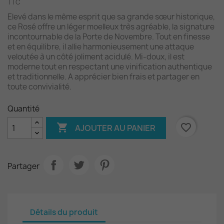
TTC
Elevé dans le même esprit que sa grande sœur historique,
ce Rosé offre un léger moelleux très agréable, la signature
incontournable de la Porte de Novembre. Tout en finesse
et en équilibre, il allie harmonieusement une attaque
veloutée à un côté joliment acidulé. Mi-doux, il est
moderne tout en respectant une vinification authentique
et traditionnelle. A apprécier bien frais et partager en
toute convivialité.
Quantité

favorite_border
AJOUTER AU PANIER
Partager
Détails du produit