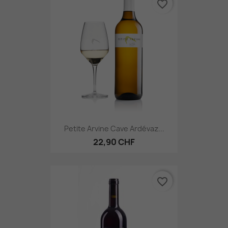
favorite_border
Petite Arvine Cave Ardévaz...
22,90 CHF
favorite_border