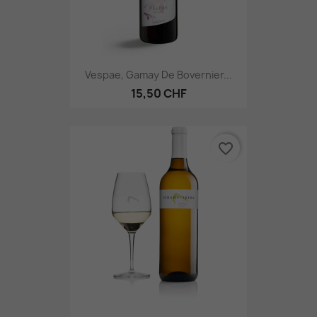
Vespae, Gamay De Bovernier...
15,50 CHF
favorite_border