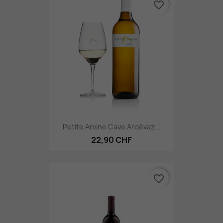
favorite_border
Petite Arvine Cave Ardévaz...
22,90 CHF
favorite_border