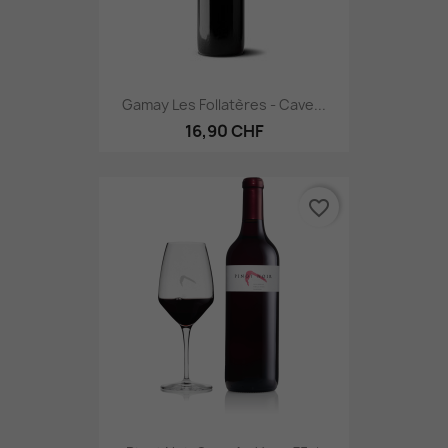
Gamay Les Follatères - Cave...
16,90 CHF
favorite_border