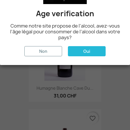
Age verification
favorite_border
Comme notre site propose de l'alcool, avez-vous
l'âge légal pour consommer de l’alcool dans votre
pays?
Non
Oui
Humagne Blanche Cave Du...
31,00 CHF
favorite_border