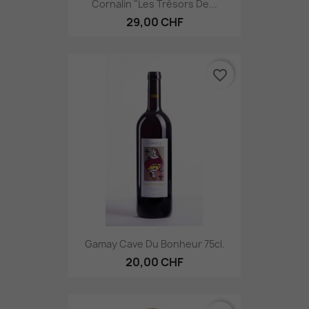
Cornalin "Les Trésors De...
29,00 CHF
favorite_border
Gamay Cave Du Bonheur 75cl.
20,00 CHF