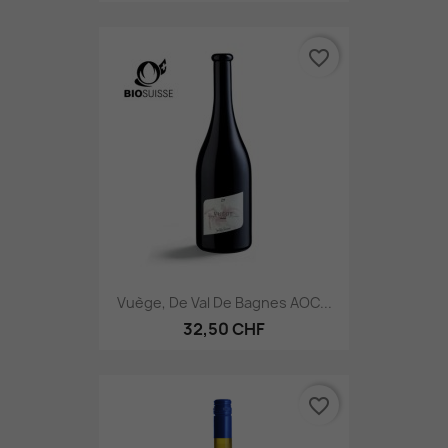
favorite_border
Vuège, De Val De Bagnes AOC...
32,50 CHF
favorite_border