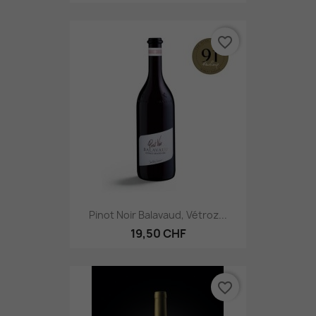
favorite_border
Pinot Noir Balavaud, Vétroz...
19,50 CHF
favorite_border