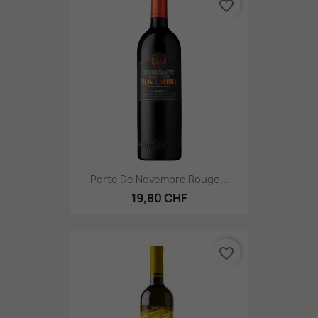
favorite_border
Porte De Novembre Rouge...
19,80 CHF
favorite_border