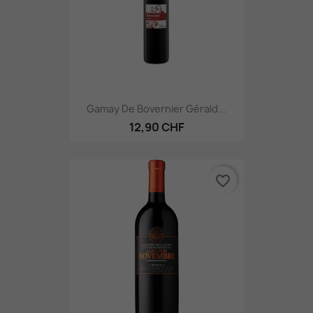
Gamay De Bovernier Gérald...
12,90 CHF
favorite_border