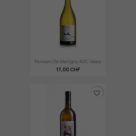
Fendant De Martigny AOC Valais
17,00 CHF
favorite_border