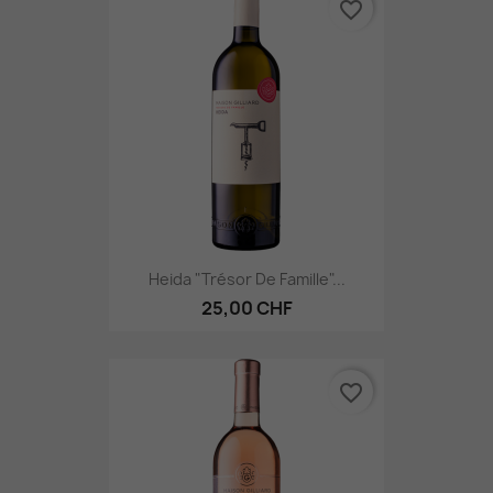
favorite_border
Heida "Trésor De Famille"...
25,00 CHF
favorite_border