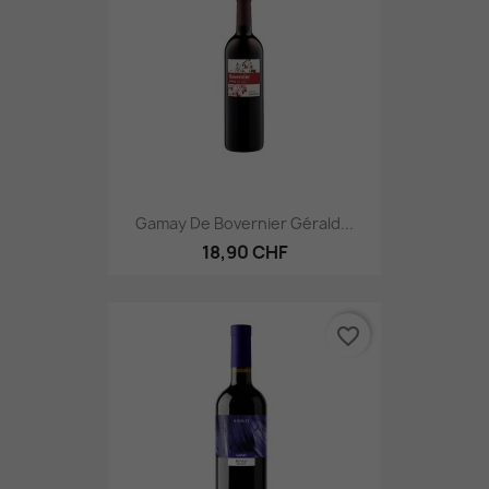
Gamay De Bovernier Gérald...
18,90 CHF
favorite_border