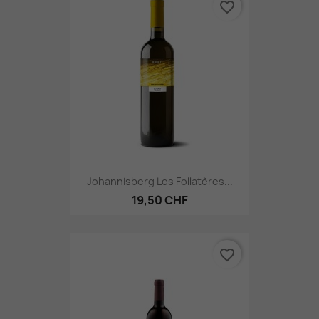
favorite_border
Johannisberg Les Follatères...
19,50 CHF
favorite_border