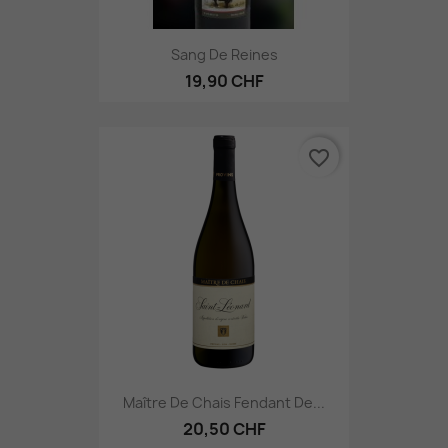
Sang De Reines
19,90 CHF
favorite_border
Maître De Chais Fendant De...
20,50 CHF