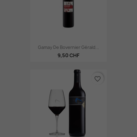
Gamay De Bovernier Gérald...
9,50 CHF
favorite_border