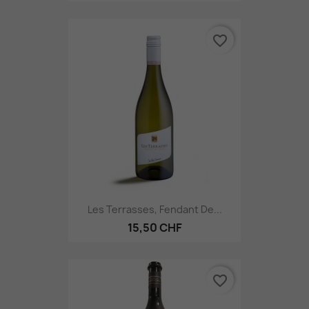
favorite_border
Les Terrasses, Fendant De...
15,50 CHF
favorite_border