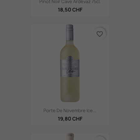
Pinot Noir Cave Ardévaz 75cl.
18,50 CHF
favorite_border
Porte De Novembre Ice...
19,80 CHF