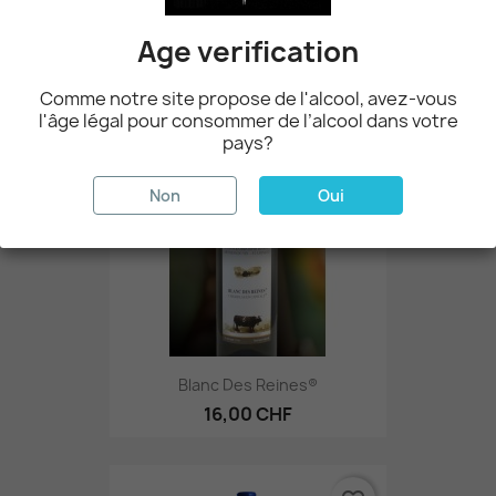
19,90 CHF
Age verification
Comme notre site propose de l'alcool, avez-vous
favorite_border
l'âge légal pour consommer de l’alcool dans votre
pays?
Non
Oui
Blanc Des Reines®
16,00 CHF