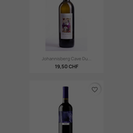
Johannisberg Cave Du...
19,50 CHF
favorite_border