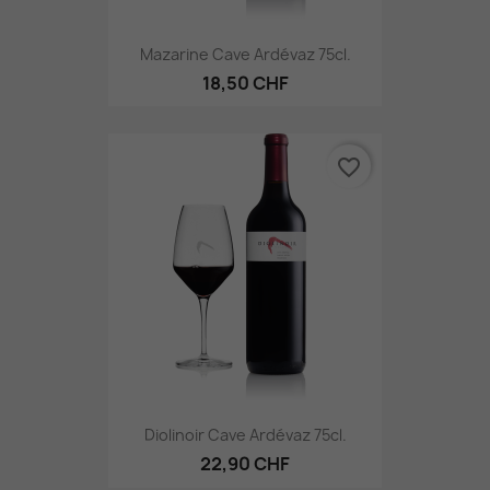
Mazarine Cave Ardévaz 75cl.
18,50 CHF
favorite_border
Diolinoir Cave Ardévaz 75cl.
22,90 CHF