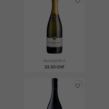
favorite_border
Apologia Brut
22,50 CHF
favorite_border