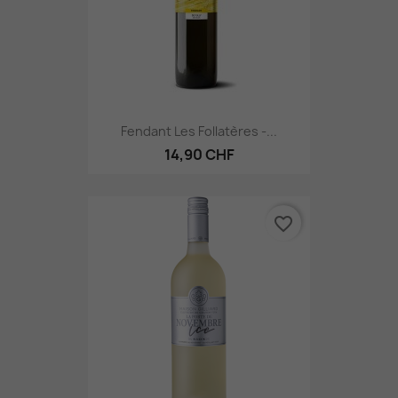
Fendant Les Follatères -...
14,90 CHF
favorite_border