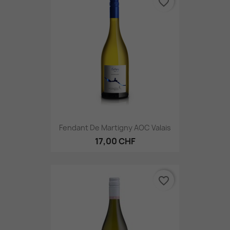
favorite_border
Fendant De Martigny AOC Valais
17,00 CHF
favorite_border