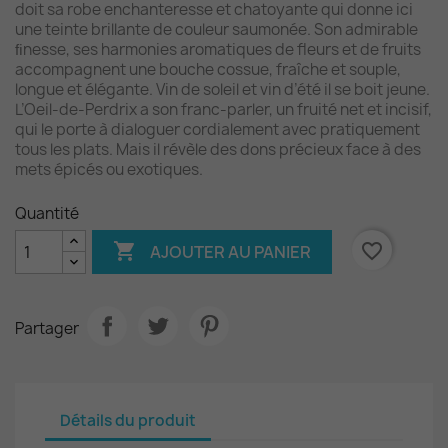
doit sa robe enchanteresse et chatoyante qui donne ici
une teinte brillante de couleur saumonée. Son admirable
ﬁnesse, ses harmonies aromatiques de ﬂeurs et de fruits
accompagnent une bouche cossue, fraîche et souple,
longue et élégante. Vin de soleil et vin d’été il se boit jeune.
L’Oeil-de-Perdrix a son franc-parler, un fruité net et incisif,
qui le porte à dialoguer cordialement avec pratiquement
tous les plats. Mais il révèle des dons précieux face à des
mets épicés ou exotiques.
Quantité

favorite_border
AJOUTER AU PANIER
Partager
Détails du produit