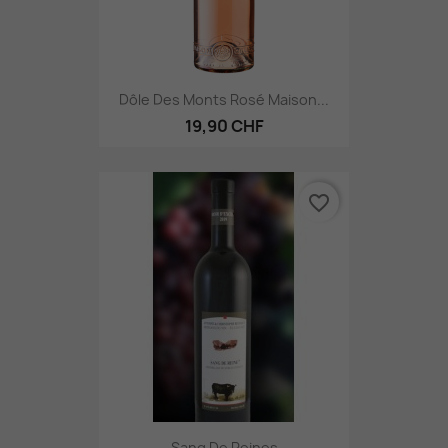
Dôle Des Monts Rosé Maison...
19,90 CHF
favorite_border
Sang De Reines