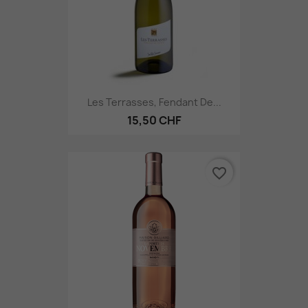
Les Terrasses, Fendant De...
15,50 CHF
favorite_border