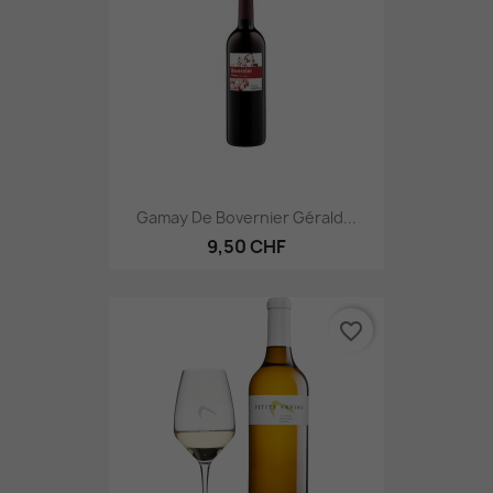
Gamay De Bovernier Gérald...
9,50 CHF
favorite_border