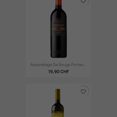
favorite_border
Assemblage De Rouge Portes...
19,90 CHF
favorite_border