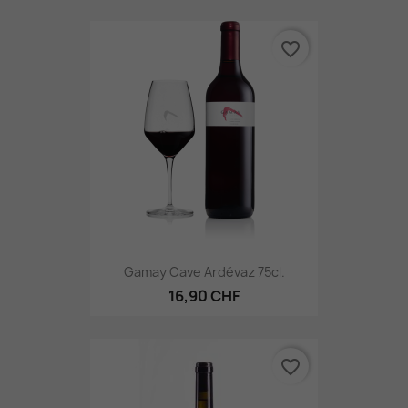
favorite_border
Gamay Cave Ardévaz 75cl.
16,90 CHF
favorite_border