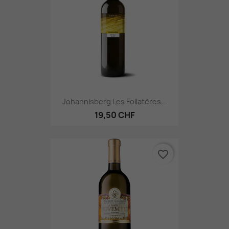
Johannisberg Les Follatères...
19,50 CHF
favorite_border