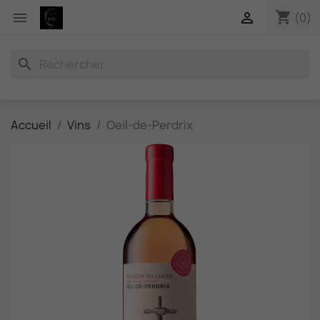
shopping_cart


(0)
search
Accueil
Vins
Oeil-de-Perdrix