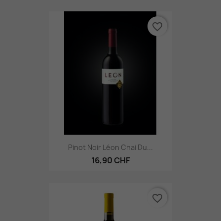
favorite_border
Pinot Noir Léon Chai Du...
16,90 CHF
favorite_border