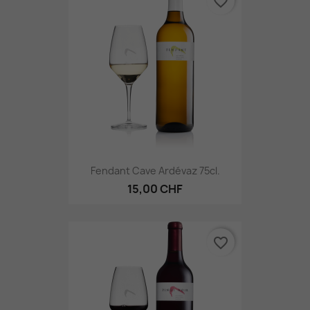
favorite_border
Fendant Cave Ardévaz 75cl.
15,00 CHF
favorite_border