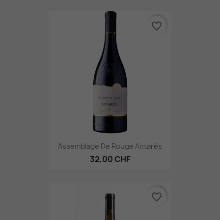
favorite_border
Assemblage De Rouge Antarès
32,00 CHF
favorite_border