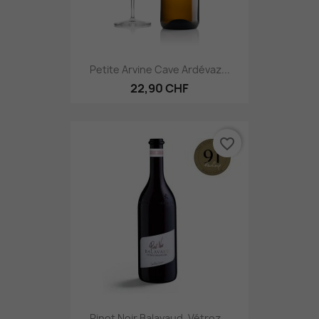
Petite Arvine Cave Ardévaz...
22,90 CHF
favorite_border
Pinot Noir Balavaud, Vétroz...