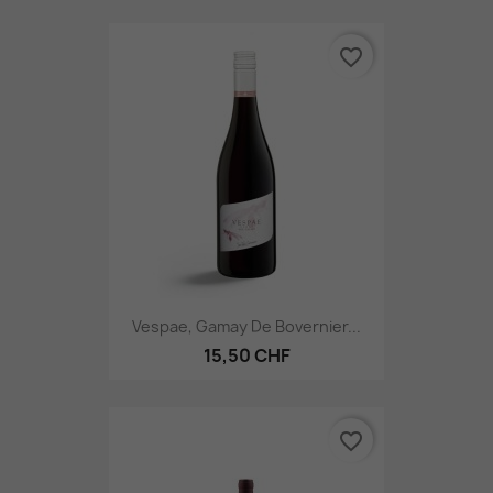
favorite_border
Vespae, Gamay De Bovernier...
15,50 CHF
favorite_border