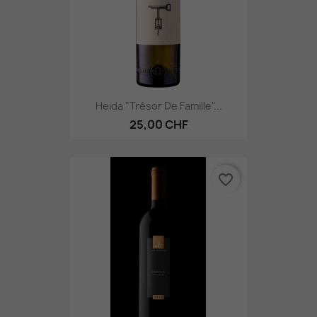
Heida "Trésor De Famille"...
25,00 CHF
favorite_border