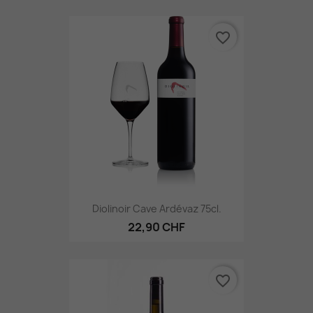
favorite_border
Diolinoir Cave Ardévaz 75cl.
22,90 CHF
favorite_border