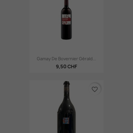
Gamay De Bovernier Gérald...
9,50 CHF
favorite_border