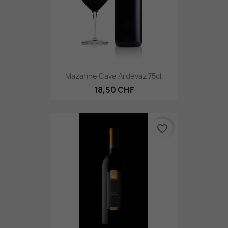
Mazarine Cave Ardévaz 75cl.
18,50 CHF
favorite_border