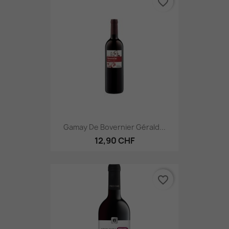
favorite_border
Gamay De Bovernier Gérald...
12,90 CHF
favorite_border