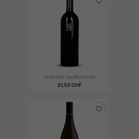
favorite_border
Pinot Noir Les Bernunes
21,50 CHF
favorite_border