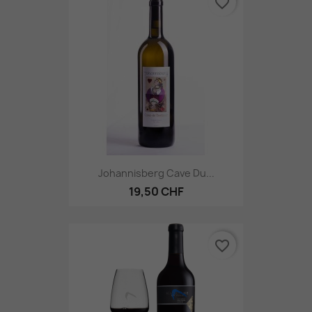
favorite_border
Johannisberg Cave Du...
19,50 CHF
favorite_border