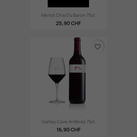
Merlot Chai Du Baron 75cl.
25,90 CHF
favorite_border
Gamay Cave Ardévaz 75cl.
16,90 CHF