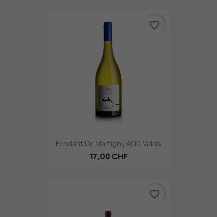
favorite_border
Fendant De Martigny AOC Valais
17,00 CHF
favorite_border