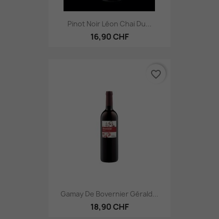
Pinot Noir Léon Chai Du...
16,90 CHF
favorite_border
Gamay De Bovernier Gérald...
18,90 CHF