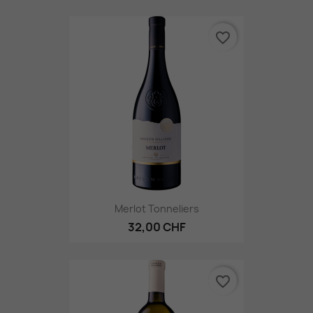
favorite_border
Merlot Tonneliers
32,00 CHF
favorite_border