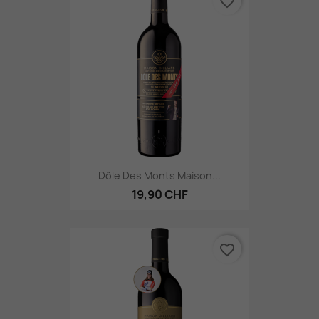
favorite_border
Dôle Des Monts Maison...
19,90 CHF
favorite_border