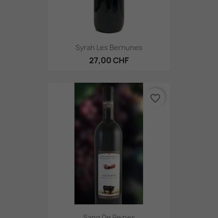
Syrah Les Bernunes
27,00 CHF
favorite_border
Sang De Reines