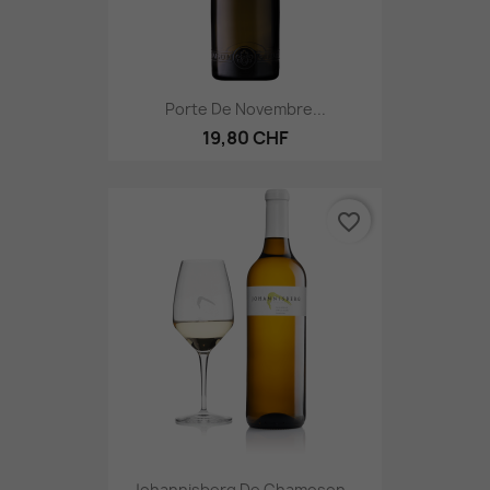
Porte De Novembre...
19,80 CHF
favorite_border
Johannisberg De Chamoson...