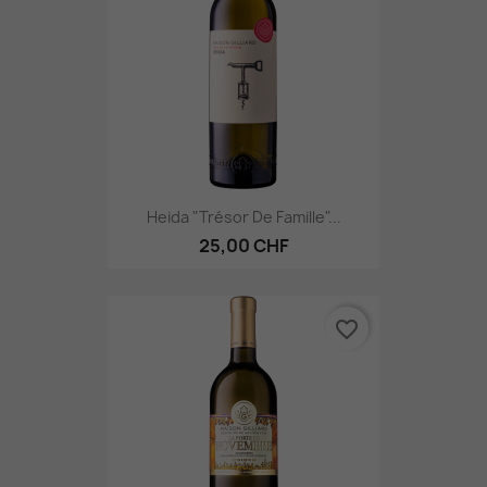
Heida "Trésor De Famille"...
25,00 CHF
favorite_border