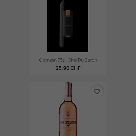
Cornalin 75cl. Chai Du Baron
25,90 CHF
favorite_border