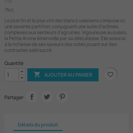
TTC
75cl.
Le plus fin et le plus viril des blancs valaisans compose ici
une savante partition, conjuguant une suite d’arômes
complexes aux senteurs d’agrumes. Vigoureuse au palais,
la Petite Arvine émerveille par sa délicatesse. Elle associe
à la richesse de ses saveurs des notes jouant sur des
contrastes salé/sucré.
Quantité

favorite_border
AJOUTER AU PANIER
Partager
Détails du produit