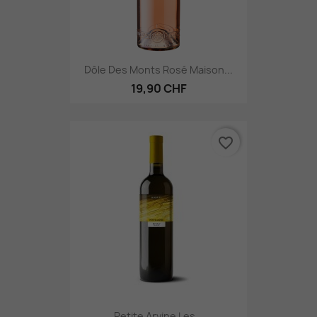
Dôle Des Monts Rosé Maison...
19,90 CHF
favorite_border
Petite Arvine Les...