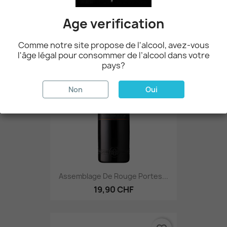
14,90 CHF
Age verification
Comme notre site propose de l'alcool, avez-vous
favorite_border
l'âge légal pour consommer de l’alcool dans votre
pays?
Non
Oui
Assemblage De Rouge Portes...
19,90 CHF