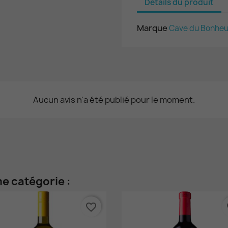
Détails du produit
Marque
Cave du Bonheu
Aucun avis n'a été publié pour le moment.
e catégorie :
favorite_border
fa