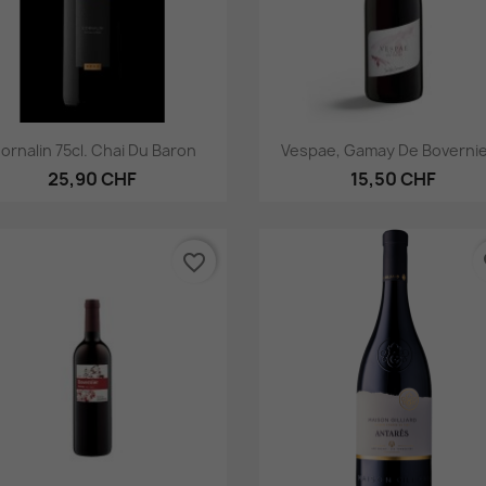
Aperçu rapide
Aperçu rapide


ornalin 75cl. Chai Du Baron
Vespae, Gamay De Bovernier
25,90 CHF
15,50 CHF
favorite_border
fa