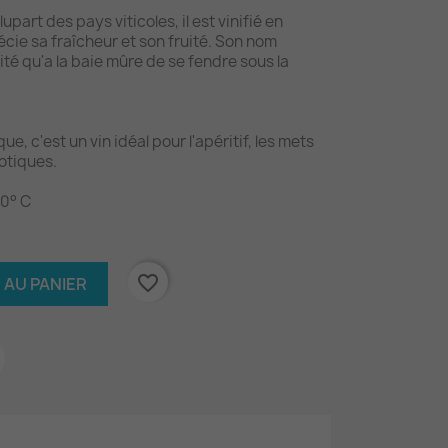
lupart des pays viticoles, il est vinifié en
cie sa fraîcheur et son fruité. Son nom
rité qu'a la baie mûre de se fendre sous la
, c'est un vin idéal pour l'apéritif, les mets
otiques.
10° C
favorite_border
 AU PANIER