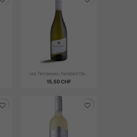
Aperçu rapide

.
Les Terrasses, Fendant De...
15,50 CHF
vorite_border
favorite_border