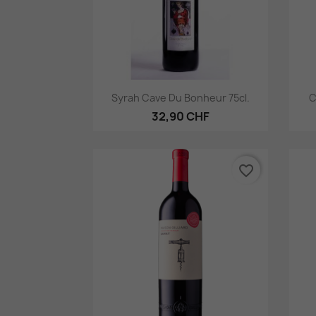
Aperçu rapide

Syrah Cave Du Bonheur 75cl.
C
32,90 CHF
favorite_border