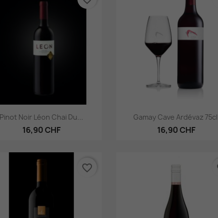
Aperçu rapide
Aperçu rapide


Pinot Noir Léon Chai Du...
Gamay Cave Ardévaz 75cl
16,90 CHF
16,90 CHF
favorite_border
fa