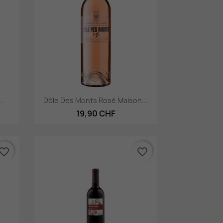
Aperçu rapide

.
Dôle Des Monts Rosé Maison...
19,90 CHF
vorite_border
favorite_border