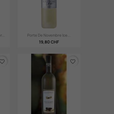
Aperçu rapide

...
Porte De Novembre Ice...
19,80 CHF
vorite_border
favorite_border