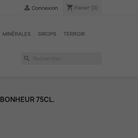
shopping_cart

Panier
(0)
Connexion
MINÉRALES
SIROPS
TERROIR
search
 BONHEUR 75CL.