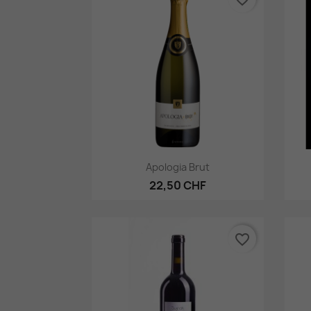
Aperçu rapide

Apologia Brut
22,50 CHF
favorite_border