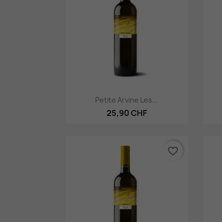
Aperçu rapide

Petite Arvine Les...
25,90 CHF
favorite_border