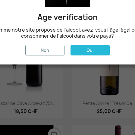
22,50 CHF
19,90 CHF
Age verification
me notre site propose de l'alcool, avez-vous l'âge légal 
favorite_border
fa
consommer de l’alcool dans votre pays?
Non
Oui
Aperçu rapide
Aperçu rapide


azarine Cave Ardévaz 75cl.
Petite Arvine "Trésor De..
18,50 CHF
25,00 CHF
favorite_border
fa