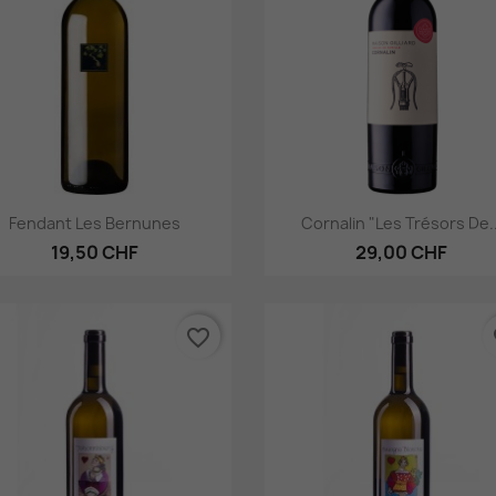
Aperçu rapide
Aperçu rapide


Fendant Les Bernunes
Cornalin "Les Trésors De..
19,50 CHF
29,00 CHF
favorite_border
fa