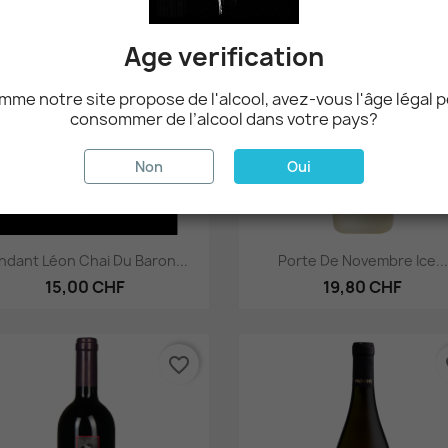
favorite_border
fa
Age verification
me notre site propose de l'alcool, avez-vous l'âge légal 
consommer de l’alcool dans votre pays?
Non
Oui
Aperçu rapide
Aperçu rapide


ndant Léon Chai Du Baron...
Porte De Novembre Ice...
15,00 CHF
19,80 CHF
favorite_border
fa