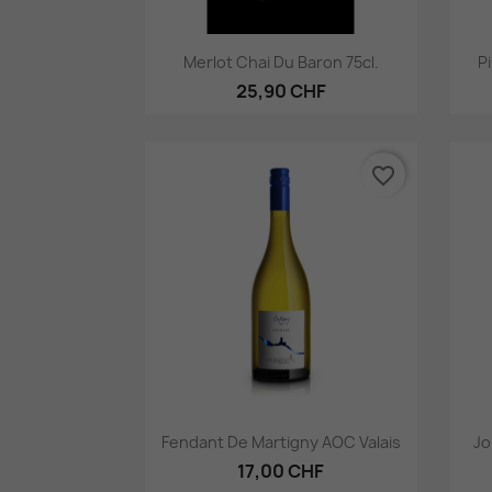
Aperçu rapide

Merlot Chai Du Baron 75cl.
P
25,90 CHF
favorite_border
Aperçu rapide

Fendant De Martigny AOC Valais
Jo
17,00 CHF