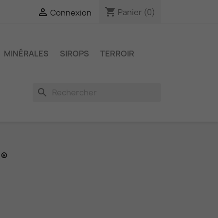
shopping_cart

Panier
(0)
Connexion
MINÉRALES
SIROPS
TERROIR
search
S®