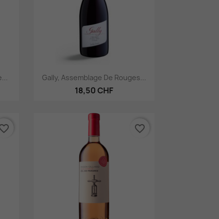
Aperçu rapide

...
Gally, Assemblage De Rouges...
18,50 CHF
vorite_border
favorite_border