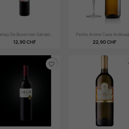
Aperçu rapide
Aperçu rapide


may De Bovernier Gérald...
Petite Arvine Cave Ardévaz.
12,90 CHF
22,90 CHF
favorite_border
fa