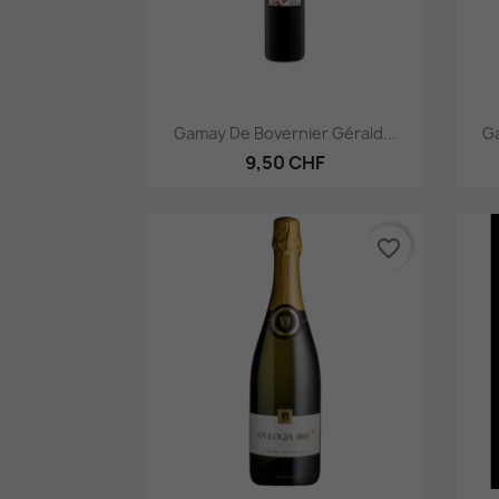
Aperçu rapide

Gamay De Bovernier Gérald...
Ga
9,50 CHF
favorite_border