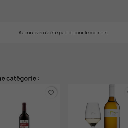
Aucun avis n'a été publié pour le moment.
e catégorie :
favorite_border
fa