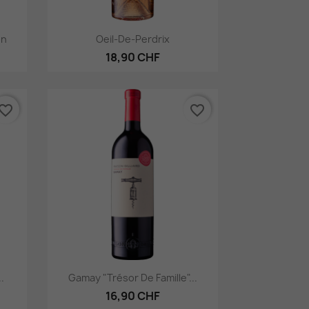
Aperçu rapide

on
Oeil-De-Perdrix
18,90 CHF
vorite_border
favorite_border
Aperçu rapide

.
Gamay "Trésor De Famille"...
16,90 CHF