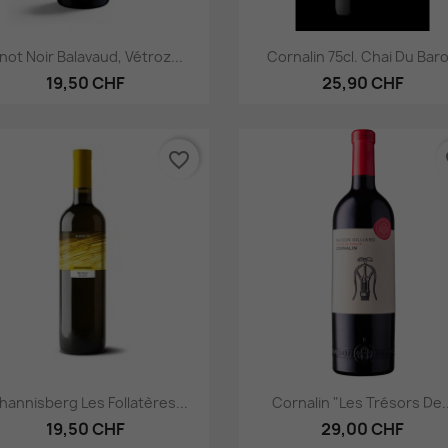
Aperçu rapide
Aperçu rapide


inot Noir Balavaud, Vétroz...
Cornalin 75cl. Chai Du Bar
19,50 CHF
25,90 CHF
favorite_border
fa
Aperçu rapide
Aperçu rapide


hannisberg Les Follatères...
Cornalin "Les Trésors De..
19,50 CHF
29,00 CHF