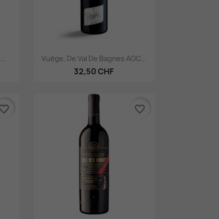
Aperçu rapide

..
Vuège, De Val De Bagnes AOC...
32,50 CHF
vorite_border
favorite_border