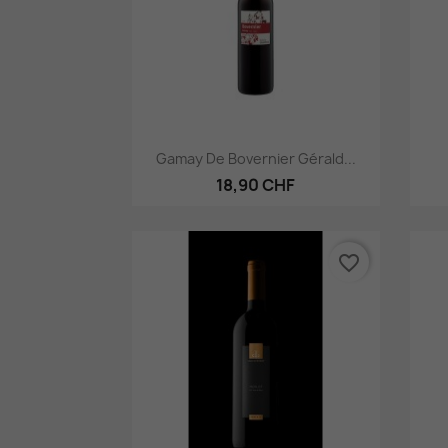
Aperçu rapide

Gamay De Bovernier Gérald...
18,90 CHF
favorite_border