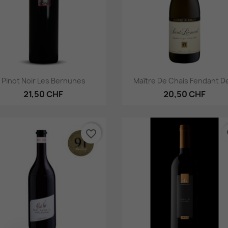
Aperçu rapide
Aperçu rapide


Pinot Noir Les Bernunes
Maître De Chais Fendant De
21,50 CHF
20,50 CHF
favorite_border
fa