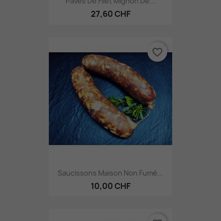
Pavés De Filet Mignon De...
27,60 CHF
favorite_border
Saucissons Maison Non Fumé...
10,00 CHF