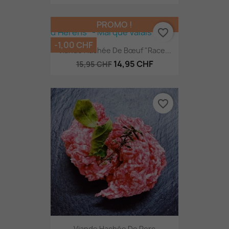
PROMO !
favorite_border
-1,00 CHF
Viande Hachée De Bœuf "Race...
14,95 CHF
15,95 CHF
favorite_border
Viande Hachée De Porc