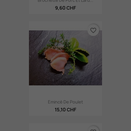
Brochette De Porc Et Lard...
9,60 CHF
favorite_border
Emincé De Poulet
15,10 CHF