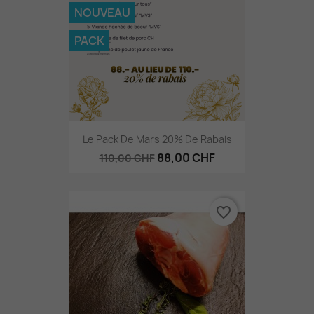
NOUVEAU
PACK
Le Pack De Mars 20% De Rabais
88,00 CHF
110,00 CHF
favorite_border