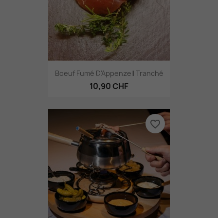
Boeuf Fumé D'Appenzell Tranché
10,90 CHF
favorite_border