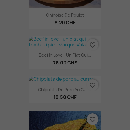
Chinoise De Poulet
8,20 CHF
favorite_border
Beef In Love - Un Plat Qui...
78,00 CHF
favorite_border
Chipolata De Porc Au Curry
10,50 CHF
favorite_border