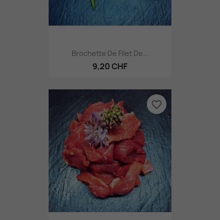
Brochette De Filet De...
9,20 CHF
favorite_border