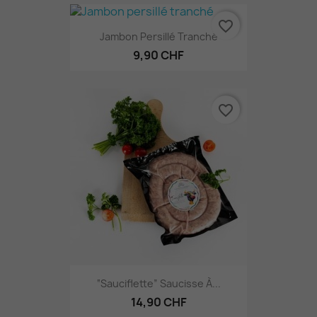
favorite_border
Jambon Persillé Tranché
9,90 CHF
favorite_border
“Sauciflette” Saucisse À...
14,90 CHF