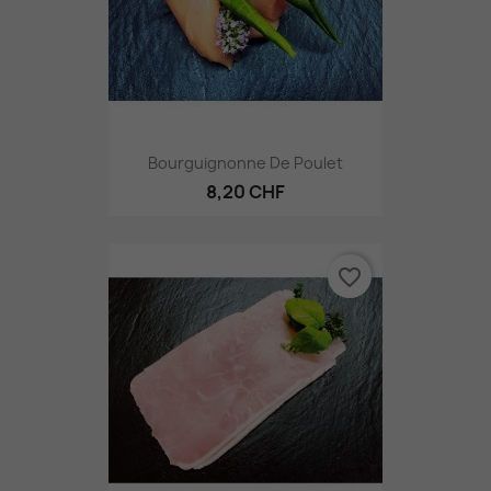
Bourguignonne De Poulet
8,20 CHF
favorite_border