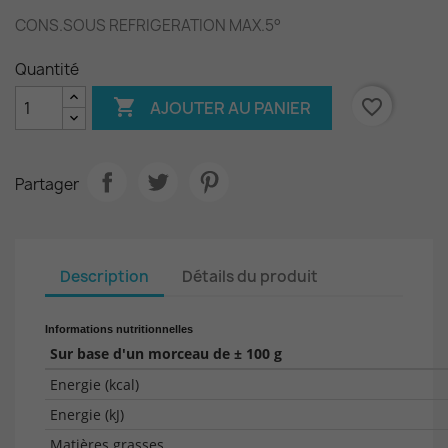
CONS.SOUS REFRIGERATION MAX.5°
Quantité

favorite_border
AJOUTER AU PANIER
Partager
Description
Détails du produit
Informations nutritionnelles
Sur base d'un morceau de ± 100 g
Energie (kcal)
Energie (kJ)
Matières grasses