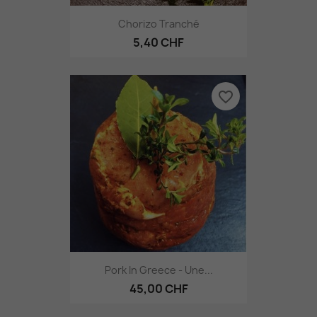
Chorizo Tranché
5,40 CHF
favorite_border
Pork In Greece - Une...
45,00 CHF