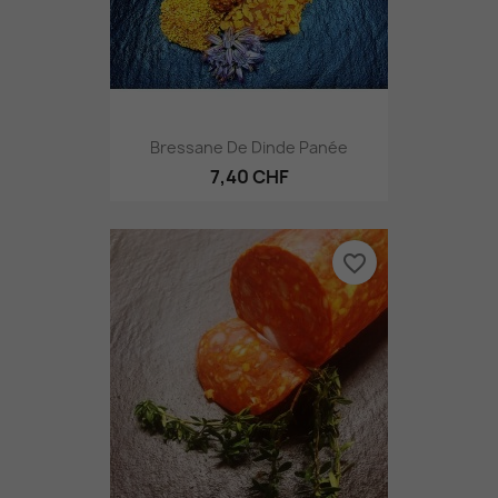
Bressane De Dinde Panée
7,40 CHF
favorite_border