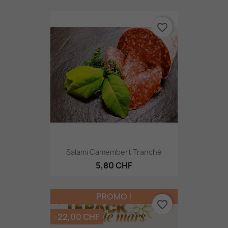
favorite_border
Salami Camembert Tranché
5,80 CHF
PROMO !
favorite_border
-22,00 CHF