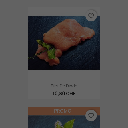
favorite_border
Filet De Dinde
10,80 CHF
PROMO !
favorite_border