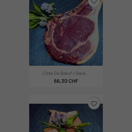
favorite_border
Côte De Bœuf « Race...
66,30 CHF
favorite_border