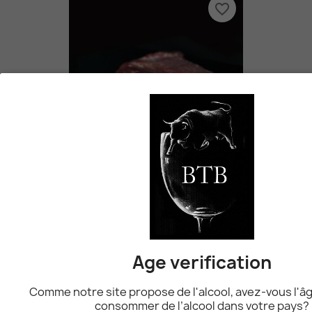
favorite_border
Steak De Cheval
9,90 CHF
favorite_border
Age verification
Comme notre site propose de l'alcool, avez-vous l'âg
consommer de l’alcool dans votre pays?