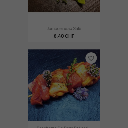
Jambonneau Salé
8,40 CHF
favorite_border