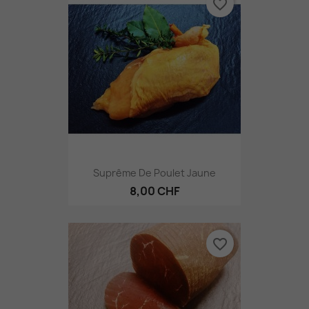
favorite_border
Suprême De Poulet Jaune
8,00 CHF
favorite_border