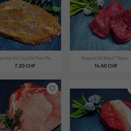
Aperçu rapide
Aperçu rapide


anche De Cou De Porc De...
Ragout De Bœuf "Race...
7,20 CHF
14,60 CHF
favorite_border
fa