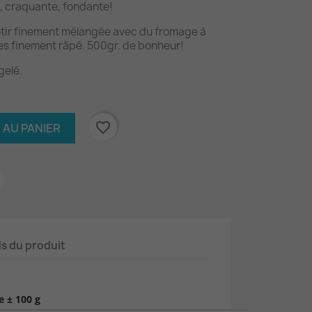
e, craquante, fondante!
ôtir finement mélangée avec du fromage à
res finement râpé. 500gr. de bonheur!
gelé.
favorite_border
 AU PANIER
ls du produit
 ± 100 g