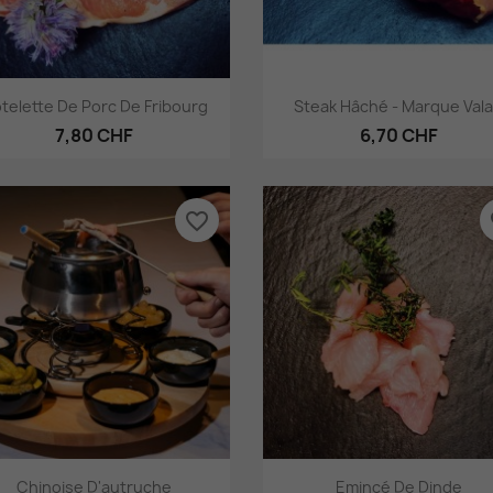
Aperçu rapide
Aperçu rapide


telette De Porc De Fribourg
Steak Hâché - Marque Vala
7,80 CHF
6,70 CHF
favorite_border
fa
Aperçu rapide
Aperçu rapide


Chinoise D'autruche
Emincé De Dinde