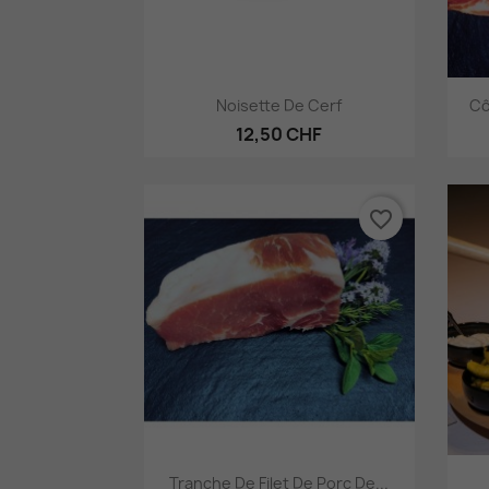
Aperçu rapide

Noisette De Cerf
Cô
12,50 CHF
favorite_border
Aperçu rapide

Tranche De Filet De Porc De...