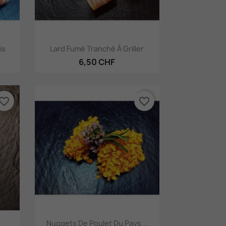
Aperçu rapide

is
Lard Fumé Tranché À Griller
6,50 CHF
vorite_border
favorite_border
Aperçu rapide

Nuggets De Poulet Du Pays...