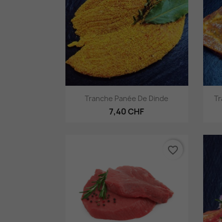
Aperçu rapide

Tranche Panée De Dinde
Tr
7,40 CHF
favorite_border