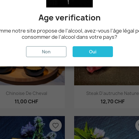
Age verification
favorite_border
fa
me notre site propose de l'alcool, avez-vous l'âge légal 
consommer de l’alcool dans votre pays?
Non
Oui
Aperçu rapide
Aperçu rapide


Chinoise De Cheval
Steak D'autruche Nature
11,00 CHF
12,70 CHF
favorite_border
fa