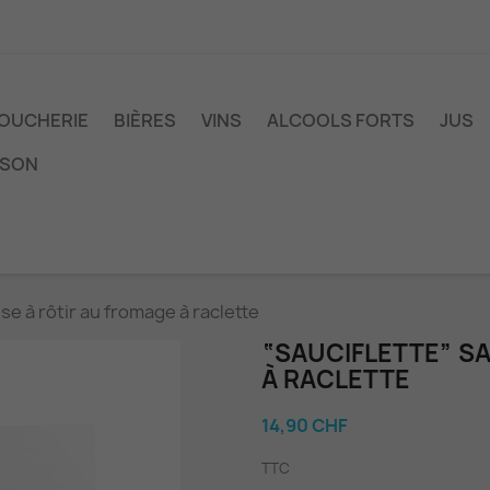
OUCHERIE
BIÈRES
VINS
ALCOOLS FORTS
JUS
ISON
se à rôtir au fromage à raclette
“SAUCIFLETTE” S
À RACLETTE
14,90 CHF
TTC