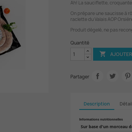
Ah! La sauciflette, croquant
On prépare une saucisse à r
raclette du Valais AOP Orsiè
Produit dégelé, ne pas recon
Quantité

AJOUTER
Partager
Description
Détai
Informations nutritionnelles
Sur base d'un morceau de