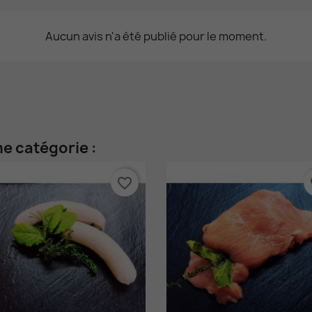
Aucun avis n'a été publié pour le moment.
e catégorie :
favorite_border
fa