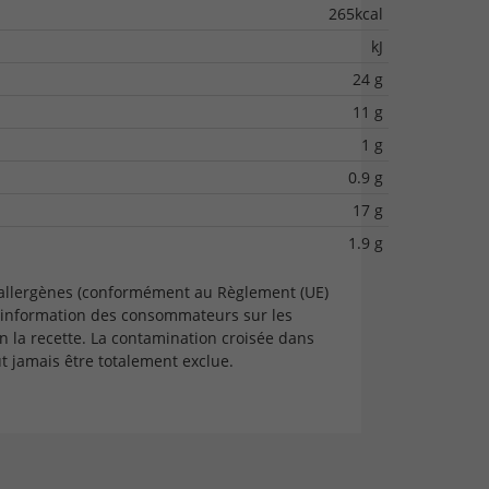
265kcal
kJ
24 g
11 g
1 g
0.9 g
17 g
1.9 g
 allergènes (conformément au Règlement (UE)
'information des consommateurs sur les
n la recette. La contamination croisée dans
 jamais être totalement exclue.