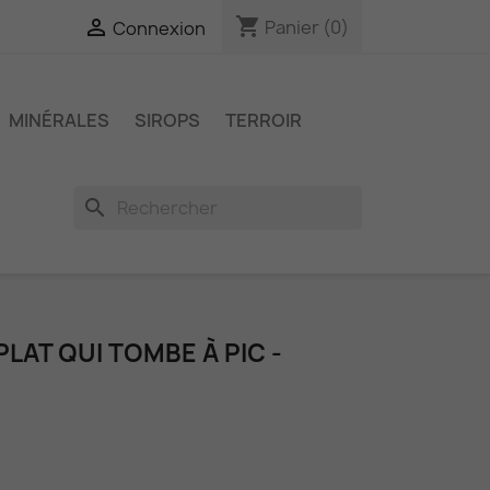
shopping_cart

Panier
(0)
Connexion
MINÉRALES
SIROPS
TERROIR
search
 PLAT QUI TOMBE À PIC -