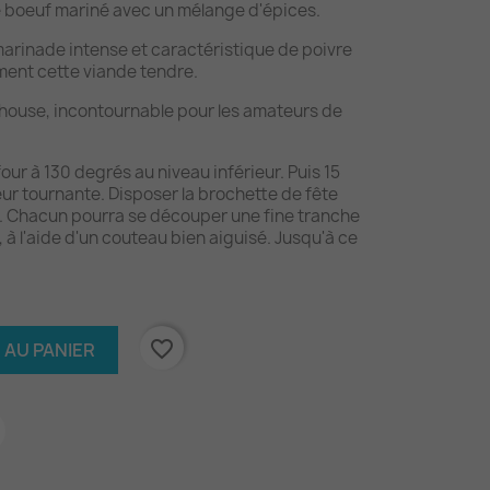
e boeuf mariné avec un mélange d'épices.
marinade intense et caractéristique de poivre
ment cette viande tendre.
house, incontournable pour les amateurs de
our à 130 degrés au niveau inférieur. Puis 15
ur tournante. Disposer la brochette de fête
e. Chacun pourra se découper une fine tranche
 à l'aide d'un couteau bien aiguisé. Jusqu'à ce
favorite_border
 AU PANIER