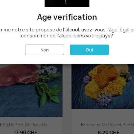
Age verification
Aperçu rapide
Aperçu rapide


Noisette De Cerf
Beef-Cheese-Bacon - Délice
12,50 CHF
45,00 CHF
me notre site propose de l'alcool, avez-vous l'âge légal 
consommer de l’alcool dans votre pays?
Non
Oui
favorite_border
fa
Aperçu rapide
Aperçu rapide


Rôti De Filet De Porc De...
Bressane De Poulet Pané
17,90 CHF
8,20 CHF