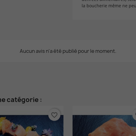
la boucherie même ne peut
Aucun avis n'a été publié pour le moment.
e catégorie :
favorite_border
fa