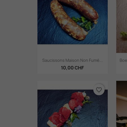
Aperçu rapide

Saucissons Maison Non Fumé...
Boe
10,00 CHF
favorite_border