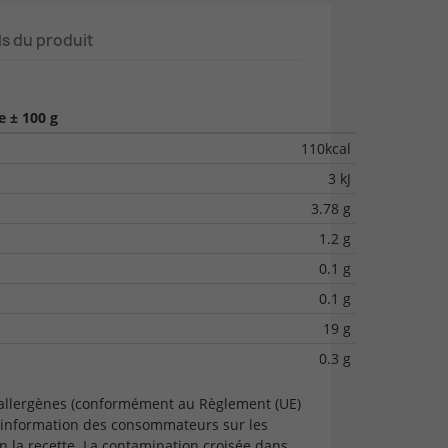
ls du produit
 ± 100 g
110kcal
3 kJ
3.78 g
1.2 g
0.1 g
0.1 g
19 g
0.3 g
 allergènes (conformément au Règlement (UE)
'information des consommateurs sur les
n la recette. La contamination croisée dans