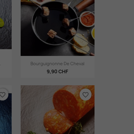
Aperçu rapide

.
Bourguignonne De Cheval
9,90 CHF
vorite_border
favorite_border