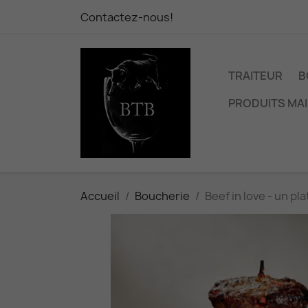
Contactez-nous!
TRAITEUR
B
PRODUITS MA
Accueil
Boucherie
Beef in love - un pl