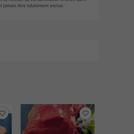
 jamais être totalement exclue.
vorite_border
favorite_border