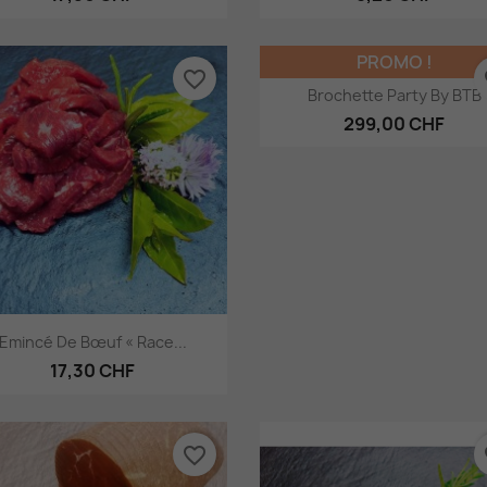
PROMO !
favorite_border
fa
Aperçu rapide

Brochette Party By BTB
299,00 CHF
Aperçu rapide

Emincé De Bœuf « Race...
17,30 CHF
favorite_border
fa