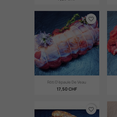
favorite_border
Aperçu rapide

Rôti D'épaule De Veau
17,50 CHF
favorite_border