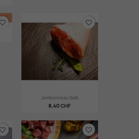
vorite_border
favorite_border
Aperçu rapide

Jambonneau Salé
8,40 CHF
vorite_border
favorite_border