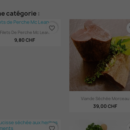
e catégorie :
favorite_border
fa
Aperçu rapide

Filets De Perche Mc Lean
9,80 CHF
Aperçu rapide

Viande Séchée Morceau
39,00 CHF
favorite_border
fa