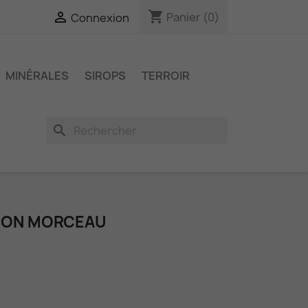
shopping_cart

Panier
(0)
Connexion
MINÉRALES
SIROPS
TERROIR
search
SON MORCEAU