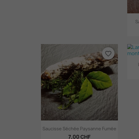
S
favorite_border
Aperçu rapide

Saucisse Séchée Paysanne Fumée
7,00 CHF