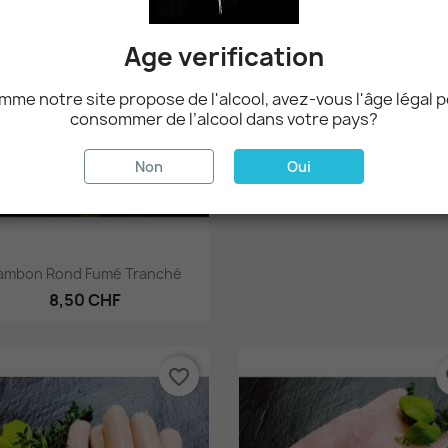
favorite_border
fa
Aperçu rapide

Saucisse Séchée De Cer
Age verification
7,00 CHF
me notre site propose de l'alcool, avez-vous l'âge légal 
consommer de l’alcool dans votre pays?
Non
Oui
Aperçu rapide

ambon Rond Fumé Tranché
8,50 CHF
favorite_border
fa