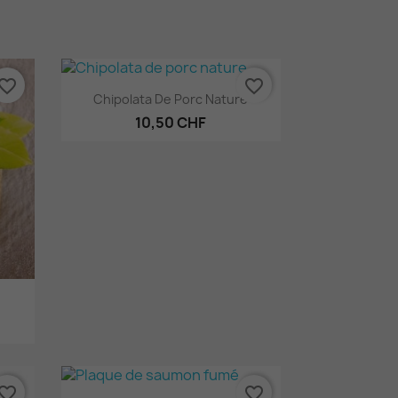
vorite_border
favorite_border
Aperçu rapide

Chipolata De Porc Nature
10,50 CHF
vorite_border
favorite_border