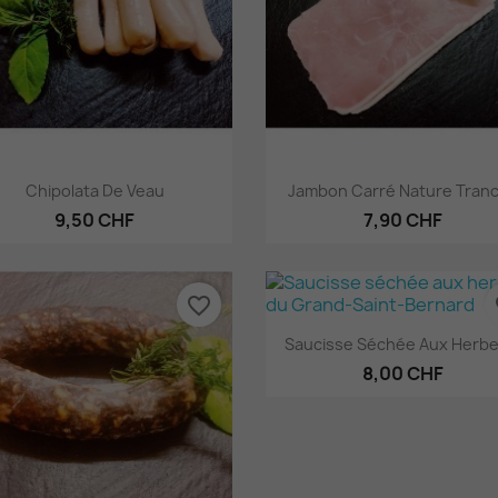
Aperçu rapide
Aperçu rapide


Chipolata De Veau
Jambon Carré Nature Tran
9,50 CHF
7,90 CHF
favorite_border
fa
Aperçu rapide

Saucisse Séchée Aux Herbes
8,00 CHF