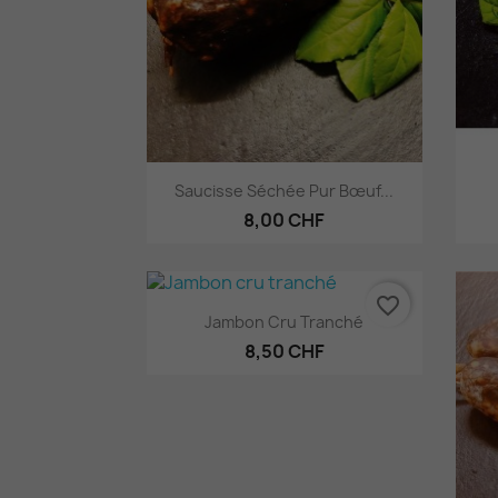
Aperçu rapide

Saucisse Séchée Pur Bœuf...
8,00 CHF
favorite_border
Aperçu rapide

Jambon Cru Tranché
8,50 CHF