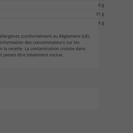
0 g
31 g
6 g
 allergènes (conformément au Règlement (UE)
'information des consommateurs sur les
n la recette. La contamination croisée dans
 jamais être totalement exclue.