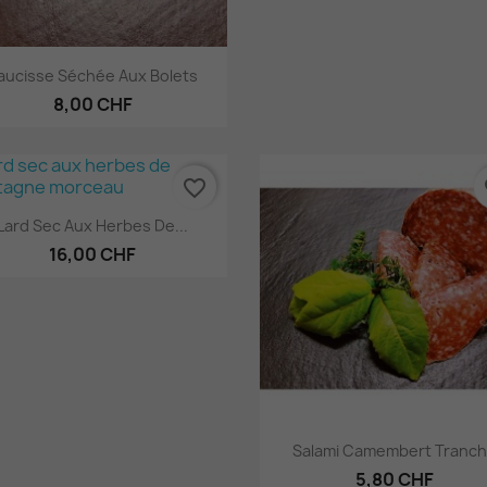
Aperçu rapide

aucisse Séchée Aux Bolets
8,00 CHF
favorite_border
fa
Aperçu rapide

Lard Sec Aux Herbes De...
16,00 CHF
Aperçu rapide

Salami Camembert Tranc
5,80 CHF