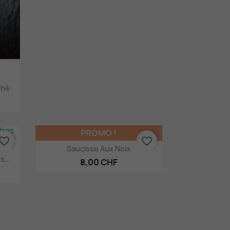
ché
PROMO !
vorite_border
favorite_border
Aperçu rapide

Saucisse Aux Noix
...
8,00 CHF