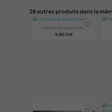
28 autres produits dans la mêm
favorite_border
Aperçu rapide

Chipolata De Veau Lardées
9,90 CHF
favorite_border