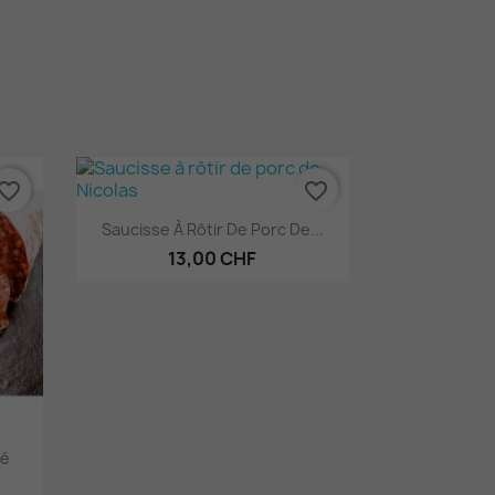
vorite_border
favorite_border
Aperçu rapide

Saucisse À Rôtir De Porc De...
13,00 CHF
hé