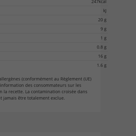
247kcal
kJ
20 g
9 g
1 g
0.8 g
16 g
1.6 g
 allergènes (conformément au Règlement (UE)
'information des consommateurs sur les
n la recette. La contamination croisée dans
 jamais être totalement exclue.