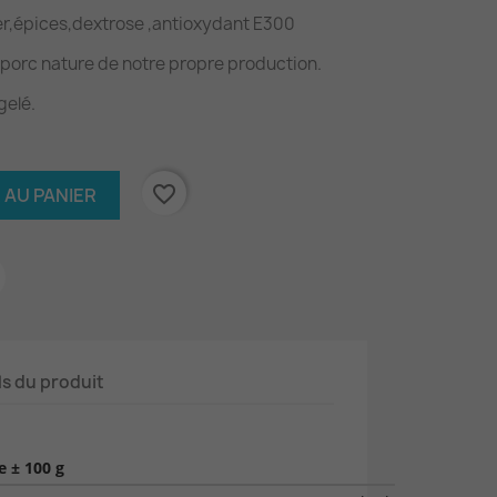
er,épices,dextrose ,antioxydant E300
 porc nature de notre propre production.
gelé.
favorite_border
 AU PANIER
ls du produit
 ± 100 g