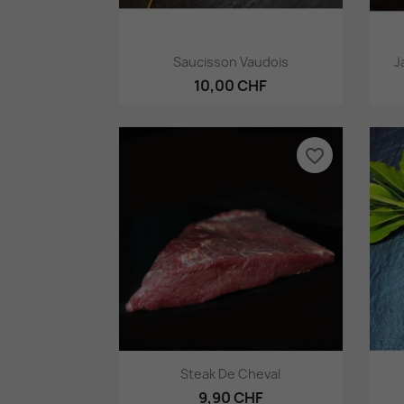
Aperçu rapide

Saucisson Vaudois
J
10,00 CHF
favorite_border
Aperçu rapide

Steak De Cheval
9,90 CHF