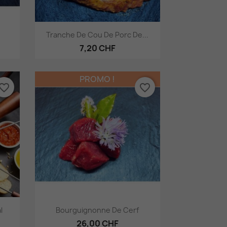
Aperçu rapide

Tranche De Cou De Porc De...
7,20 CHF
PROMO !
vorite_border
favorite_border
Aperçu rapide

l
Bourguignonne De Cerf
26,00 CHF