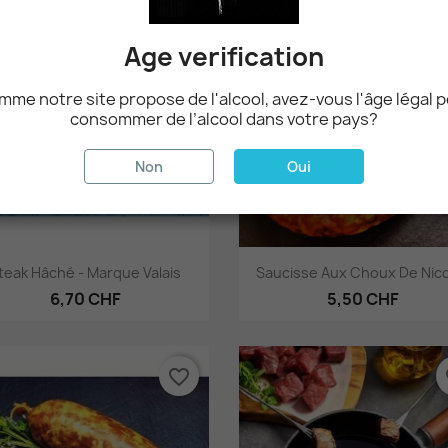
favorite_border
fa
Age verification
me notre site propose de l'alcool, avez-vous l'âge légal 
consommer de l’alcool dans votre pays?
Non
Oui
Aperçu rapide
Aperçu rapide


teak Hâché - Marque Valais
Saucisse Aux Choux De Nico
6,70 CHF
5,50 CHF
favorite_border
fa