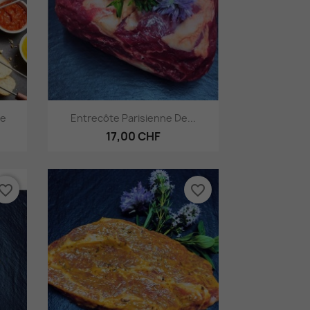
Aperçu rapide

he
Entrecôte Parisienne De...
17,00 CHF
vorite_border
favorite_border