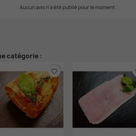
Aucun avis n'a été publié pour le moment.
e catégorie :
favorite_border
fa