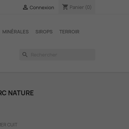
shopping_cart

Panier
(0)
Connexion
MINÉRALES
SIROPS
TERROIR
search
RC NATURE
ER CUIT