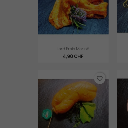
Aperçu rapide

Lard Frais Mariné
4,90 CHF
favorite_border