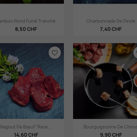
Aperçu rapide
Aperçu rapide


ambon Rond Fumé Tranché
Charbonnade De Dinde
8,50 CHF
7,40 CHF
favorite_border
fa
Aperçu rapide
Aperçu rapide


Ragout De Bœuf "Race...
Bourguignonne De Cheva
14,60 CHF
9,90 CHF