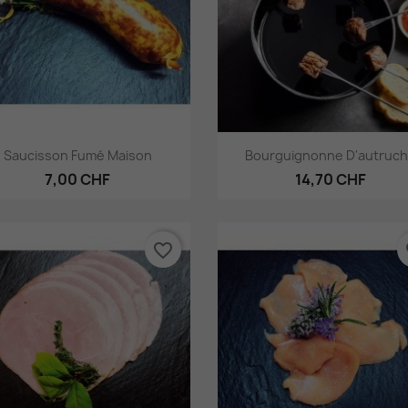
Aperçu rapide
Aperçu rapide


Saucisson Fumé Maison
Bourguignonne D'autruc
7,00 CHF
14,70 CHF
favorite_border
fa