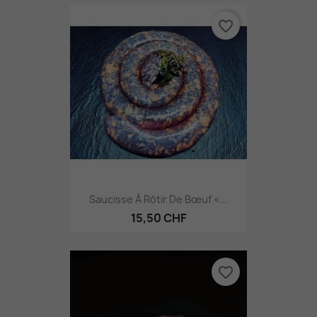
favorite_border
Saucisse À Rôtir De Bœuf «...
15,50 CHF
favorite_border