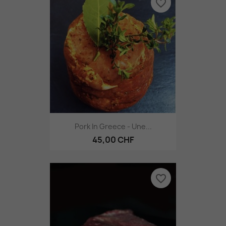
favorite_border
Pork In Greece - Une...
45,00 CHF
favorite_border