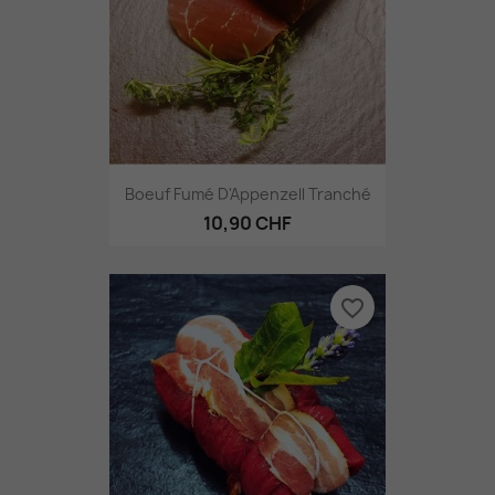
Boeuf Fumé D'Appenzell Tranché
10,90 CHF
favorite_border