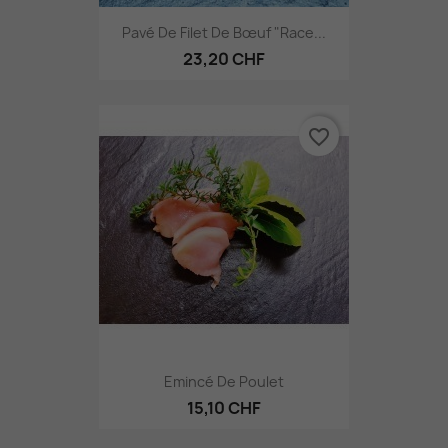
Pavé De Filet De Bœuf "Race...
23,20 CHF
favorite_border
Emincé De Poulet
15,10 CHF