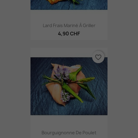
Lard Frais Mariné À Griller
4,90 CHF
favorite_border
Bourguignonne De Poulet