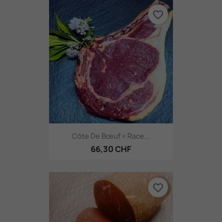
favorite_border
Côte De Bœuf « Race...
66,30 CHF
favorite_border