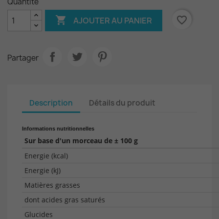
Quantité

favorite_border
AJOUTER AU PANIER
Partager
Description
Détails du produit
Informations nutritionnelles
Sur base d'un morceau de ± 100 g
Energie (kcal)
Energie (kJ)
Matières grasses
dont acides gras saturés
Glucides