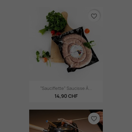
favorite_border
“Sauciflette” Saucisse À...
14,90 CHF
favorite_border