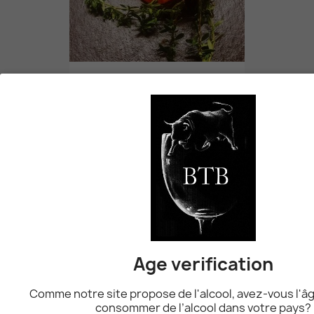
Chorizo Tranché
5,40 CHF
favorite_border
Coquelet
10,90 CHF
favorite_border
Age verification
Comme notre site propose de l'alcool, avez-vous l'âg
consommer de l’alcool dans votre pays?