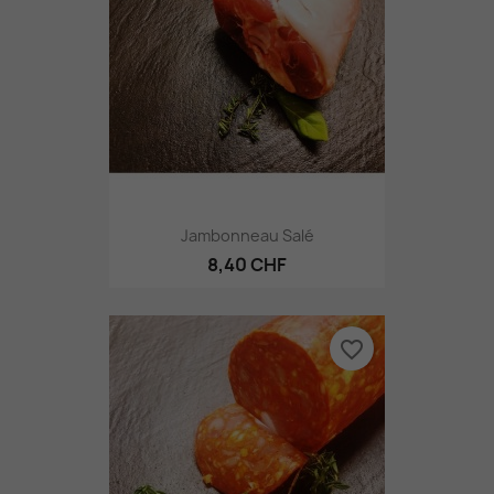
Jambonneau Salé
8,40 CHF
favorite_border