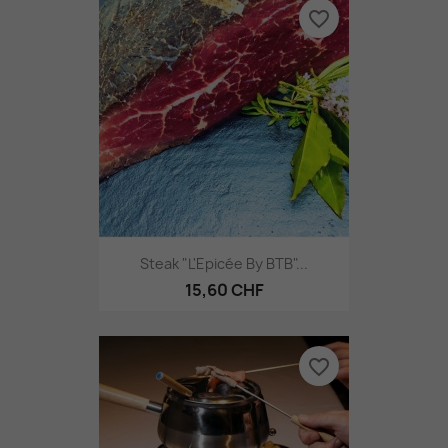
favorite_border
Steak "L'Epicée By BTB"...
15,60 CHF
favorite_border