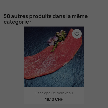
50 autres produits dans la même
catégorie :
favorite_border
Escalope De Noix Veau
19,10 CHF