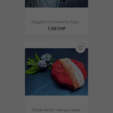
Nuggets De Poulet Du Pays...
7,50 CHF
favorite_border
Steak Hâché - Marque Valais