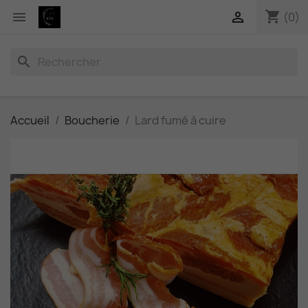
shopping_cart


(0)
search
Accueil
Boucherie
Lard fumé à cuire