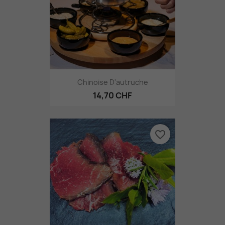
Chinoise D'autruche
14,70 CHF
favorite_border