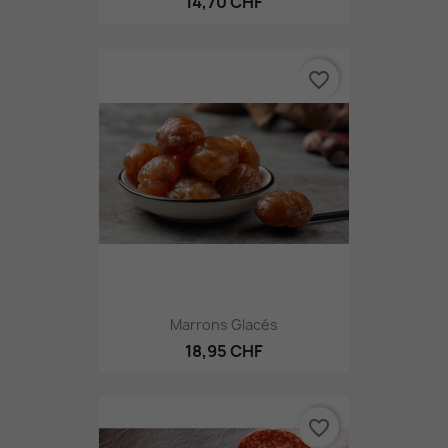
14,70 CHF
favorite_border
Marrons Glacés
18,95 CHF
favorite_border