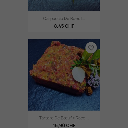
Carpaccio De Boeuf...
8,45 CHF
favorite_border
Tartare De Bœuf « Race...
16,90 CHF