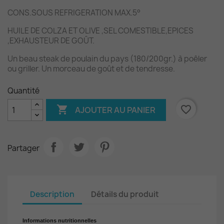
CONS.SOUS REFRIGERATION MAX.5°
HUILE DE COLZA ET OLIVE ,SEL COMESTIBLE,EPICES
,EXHAUSTEUR DE GOÛT.
Un beau steak de poulain du pays (180/200gr.) à poêler
ou griller. Un morceau de goût et de tendresse.
Quantité

favorite_border
AJOUTER AU PANIER
Partager
Description
Détails du produit
Informations nutritionnelles