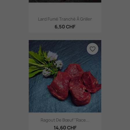
Lard Fumé Tranché À Griller
6,50 CHF
favorite_border
Ragout De Bœuf "Race...
14,60 CHF