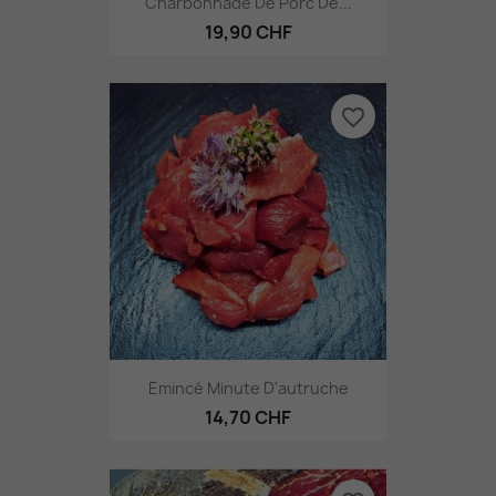
Charbonnade De Porc De...
19,90 CHF
favorite_border
Emincé Minute D'autruche
14,70 CHF