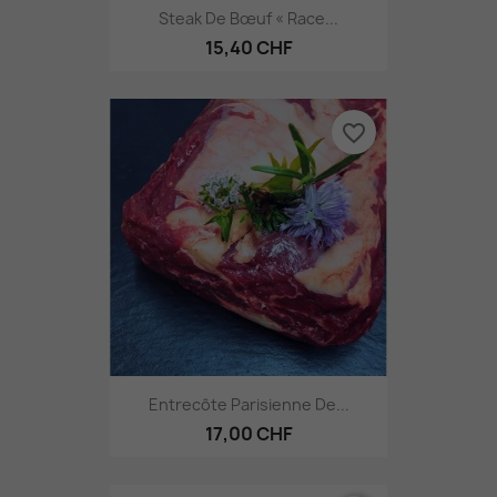
Steak De Bœuf « Race...
15,40 CHF
favorite_border
Entrecôte Parisienne De...
17,00 CHF