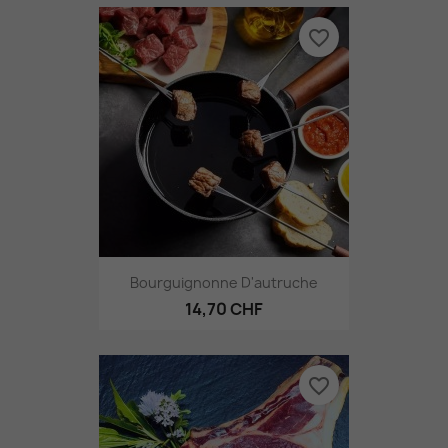
favorite_border
Bourguignonne D'autruche
14,70 CHF
favorite_border