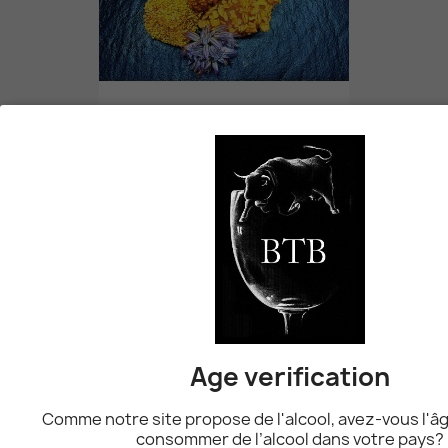
Bressane De Poulet Panée
8,20 CHF
favorite_border
Age verification
Comme notre site propose de l'alcool, avez-vous l'âg
consommer de l’alcool dans votre pays?