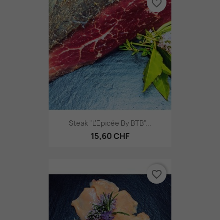
favorite_border
Steak "L'Epicée By BTB"...
15,60 CHF
favorite_border