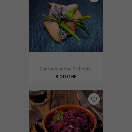
Bourguignonne De Poulet
8,20 CHF
favorite_border