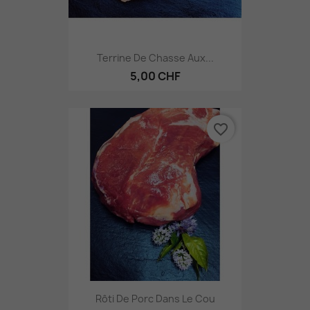
Terrine De Chasse Aux...
5,00 CHF
favorite_border
Rôti De Porc Dans Le Cou