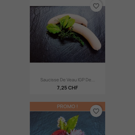
favorite_border
Saucisse De Veau IGP De...
7,25 CHF
PROMO !
favorite_border