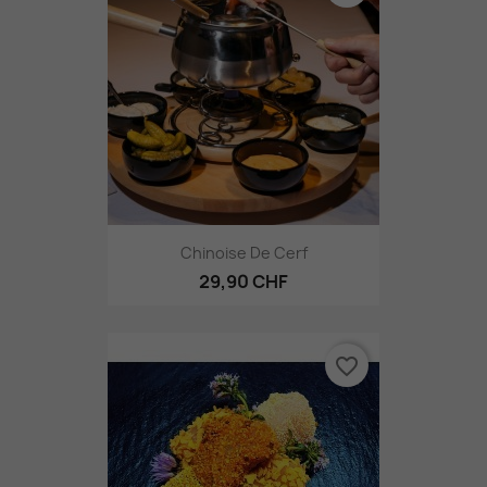
Chinoise De Cerf
29,90 CHF
favorite_border