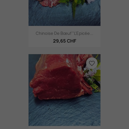
Chinoise De Bœuf "L'Epicée...
29,65 CHF
favorite_border