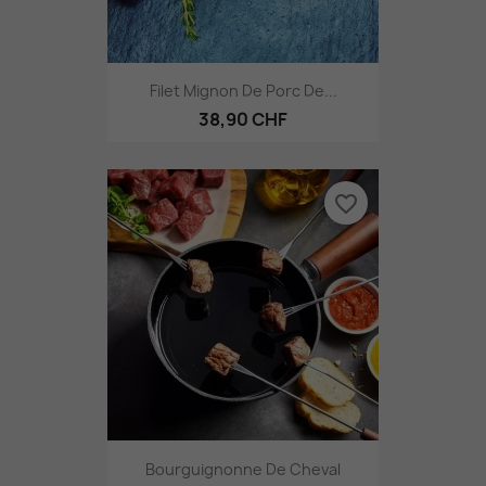
Filet Mignon De Porc De...
38,90 CHF
favorite_border
Bourguignonne De Cheval