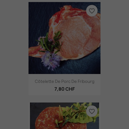
favorite_border
Côtelette De Porc De Fribourg
7,80 CHF
favorite_border