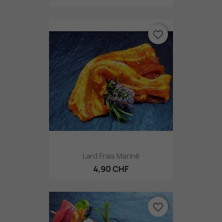
favorite_border
Lard Frais Mariné
4,90 CHF
favorite_border