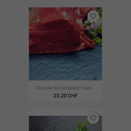
favorite_border
Pavé De Filet De Bœuf "Race...
23,20 CHF
favorite_border