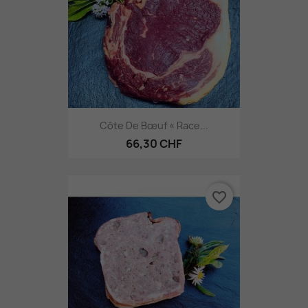
Côte De Bœuf « Race...
66,30 CHF
favorite_border