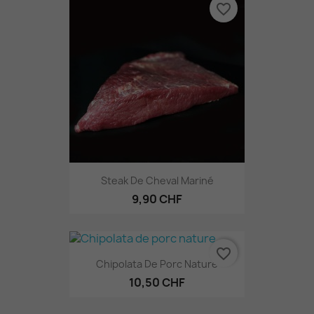
favorite_border
Steak De Cheval Mariné
9,90 CHF
favorite_border
Chipolata De Porc Nature
10,50 CHF