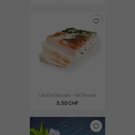
favorite_border
Lard De Bosses - Val D'Aoste
5,50 CHF
favorite_border