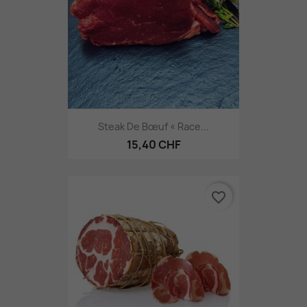
Steak De Bœuf « Race...
15,40 CHF
favorite_border