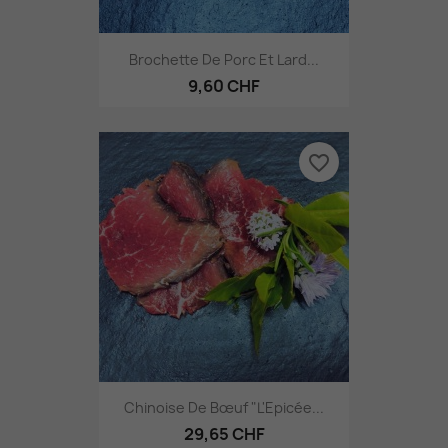
Brochette De Porc Et Lard...
9,60 CHF
favorite_border
Chinoise De Bœuf "L'Epicée...
29,65 CHF