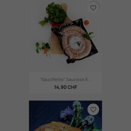
favorite_border
“Sauciflette” Saucisse À...
14,90 CHF
favorite_border