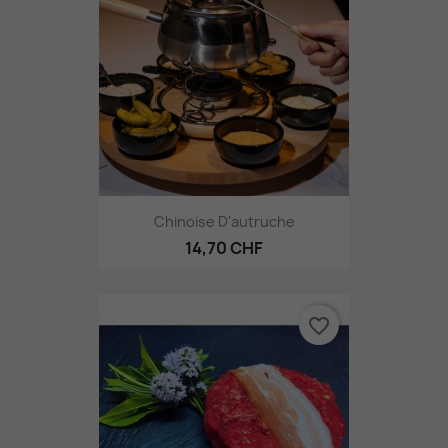
Chinoise D'autruche
14,70 CHF
favorite_border