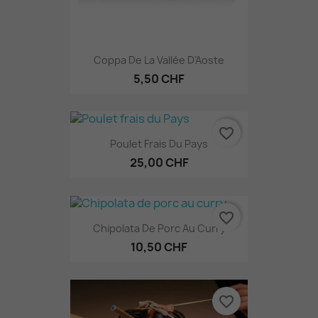
Coppa De La Vallée D'Aoste
5,50 CHF
favorite_border
Poulet Frais Du Pays
25,00 CHF
favorite_border
Chipolata De Porc Au Curry
10,50 CHF
favorite_border