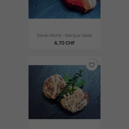
Steak Hâché - Marque Valais
6,70 CHF
favorite_border