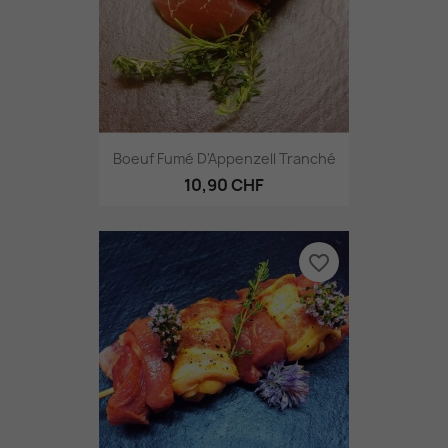
Boeuf Fumé D'Appenzell Tranché
10,90 CHF
favorite_border