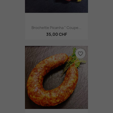
Brochette Picanha " Coupe...
35,00 CHF
favorite_border