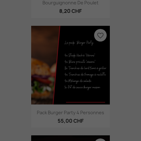
Bourguignonne De Poulet
8,20 CHF
favorite_border
Pack Burger Party 4 Personnes
55,00 CHF