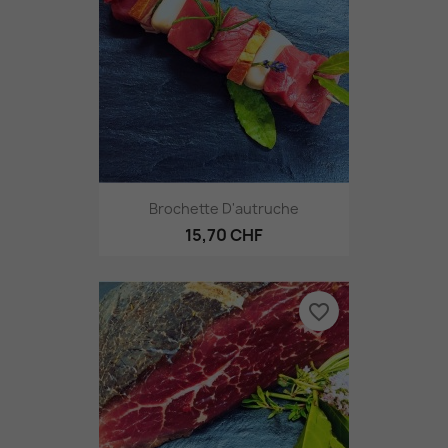
Brochette D'autruche
15,70 CHF
favorite_border