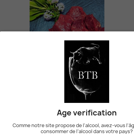
Ragout De Bœuf "Race...
14,60 CHF
favorite_border
Merguez
10,50 CHF
Age verification
Comme notre site propose de l'alcool, avez-vous l'âg
favorite_border
consommer de l’alcool dans votre pays?