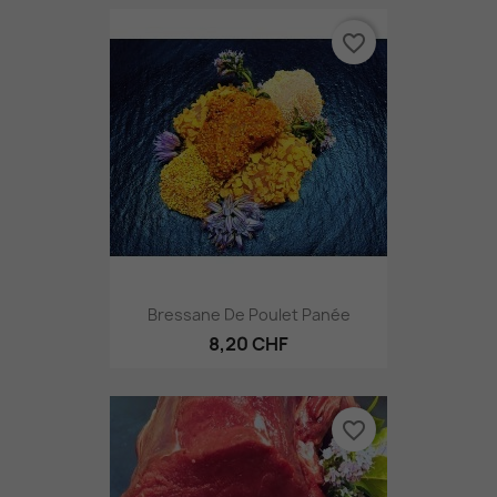
favorite_border
Bressane De Poulet Panée
8,20 CHF
favorite_border