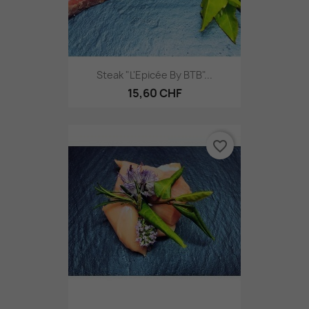
Steak "L'Epicée By BTB"...
15,60 CHF
favorite_border