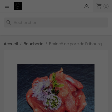
shopping_cart


(0)
search
Accueil
Boucherie
Emincé de porc de Fribourg