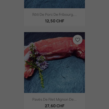
Rôti De Porc De Fribourg,...
12,50 CHF
favorite_border
Pavés De Filet Mignon De...
27,60 CHF