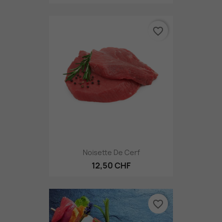
favorite_border
Noisette De Cerf
12,50 CHF
favorite_border