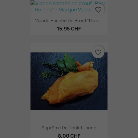
favorite_border
Viande Hachée De Bœuf "Race...
15,95 CHF
favorite_border
Suprême De Poulet Jaune
8,00 CHF