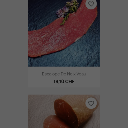
favorite_border
Escalope De Noix Veau
19,10 CHF
favorite_border